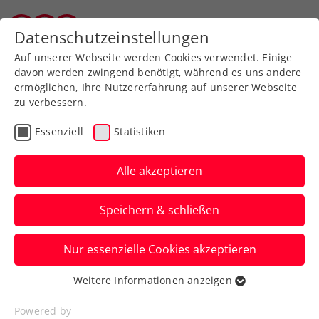
Datenschutzeinstellungen
Tiroler Tennisverband
Auf unserer Webseite werden Cookies verwendet. Einige
davon werden zwingend benötigt, während es uns andere
ermöglichen, Ihre Nutzererfahrung auf unserer Webseite
zu verbessern.
Essenziell
Statistiken
Tennissport live
Alle akzeptieren
und auf Abruf
Speichern & schließen
ÖTV TV
Nur essenzielle Cookies akzeptieren
Weitere Informationen anzeigen
Essenziell
Inside-In
Essenzielle Cookies werden für grundlegende
Powered by