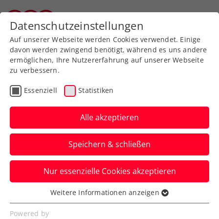
Datenschutzeinstellungen
Tiroler Tennisverband
Auf unserer Webseite werden Cookies verwendet. Einige
davon werden zwingend benötigt, während es uns andere
ermöglichen, Ihre Nutzererfahrung auf unserer Webseite
zu verbessern.
Impressum
Essenziell
Statistiken
Alle akzeptieren
Speichern & schließen
Nur essenzielle Cookies akzeptieren
Medieninhaber und –herausgeber
Weitere Informationen anzeigen
Essenziell
Essenzielle Cookies werden für grundlegende
Powered by
Tiroler Tennisverband