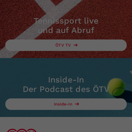
Tennissport live
und auf Abruf
ÖTV TV
Inside-In
Der Podcast des ÖTV
Inside-In