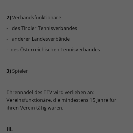
Dieser Wert speichert Ihre Consent-
Einstellungen. Unter anderem eine
2)
Verbandsfunktionäre
zufällig generierte ID, für die
Zweck
historische Speicherung Ihrer
- des Tiroler Tennisverbandes
vorgenommen Einstellungen, falls der
- anderer Landesverbände
Webseiten-Betreiber dies eingestellt
hat.
- des Österreichischen Tennisverbandes
3)
Spieler
Ehrennadel des TTV wird verliehen an:
Vereinsfunktionäre, die mindestens 15 Jahre für
ihren Verein tätig waren.
III.