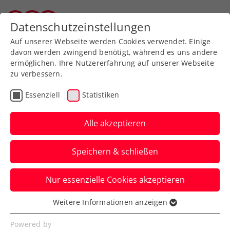
Datenschutzeinstellungen
Tiroler Tennisverband
Auf unserer Webseite werden Cookies verwendet. Einige
davon werden zwingend benötigt, während es uns andere
ermöglichen, Ihre Nutzererfahrung auf unserer Webseite
zu verbessern.
Ehrenzeichenordnung
Essenziell
Statistiken
Alle akzeptieren
Speichern & schließen
Nur essenzielle Cookies akzeptieren
Weitere Informationen anzeigen
Essenziell
Ehrenzeichenordnung des TTV
Essenzielle Cookies werden für grundlegende
Powered by