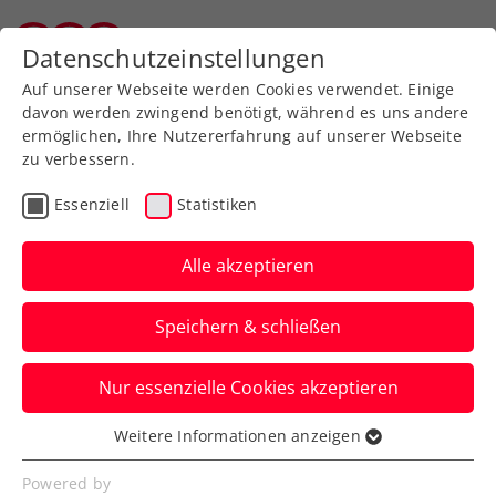
Datenschutzeinstellungen
Tiroler Tennisverband
Auf unserer Webseite werden Cookies verwendet. Einige
davon werden zwingend benötigt, während es uns andere
ermöglichen, Ihre Nutzererfahrung auf unserer Webseite
zu verbessern.
Players’ Lounge
Essenziell
Statistiken
Alle akzeptieren
Speichern & schließen
Nur essenzielle Cookies akzeptieren
Weitere Informationen anzeigen
Essenziell
Die Players’ Lounge
Essenzielle Cookies werden für grundlegende
Powered by