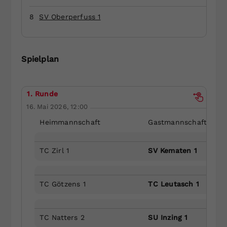
Dieser Wert speichert Ihre Consent-
8
SV Oberperfuss 1
Einstellungen. Unter anderem eine
zufällig generierte ID, für die
Zweck
historische Speicherung Ihrer
vorgenommen Einstellungen, falls der
Spielplan
Webseiten-Betreiber dies eingestellt
hat.
1. Runde
16. Mai 2026, 12:00
Heimmannschaft
Gastmannschaft
TC Zirl 1
SV Kematen 1
TC Götzens 1
TC Leutasch 1
TC Natters 2
SU Inzing 1