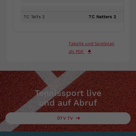
TC Telfs 2
TC Natters 2
Tabelle und Spielplan
als PDF
Tennissport live
und auf Abruf
ÖTV TV