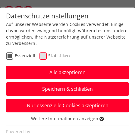
Datenschutzeinstellungen
Tiroler Tennisverband
Auf unserer Webseite werden Cookies verwendet. Einige
davon werden zwingend benötigt, während es uns andere
ermöglichen, Ihre Nutzererfahrung auf unserer Webseite
Allgemeine
Klasse
zu verbessern.
Jugend
Essenziell
Statistiken
SeniorInnen
Alle akzeptieren
Speichern & schließen
Meisterschaft wählen
Nur essenzielle Cookies akzeptieren
Weitere Informationen anzeigen
Essenziell
Essenzielle Cookies werden für grundlegende
Tiroler Mannschaftsmeisterschaft 2026 / Damen
Powered by