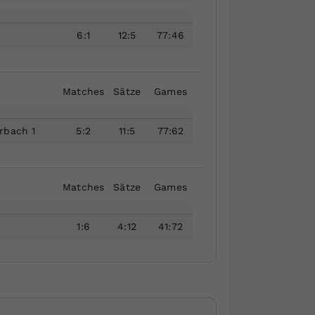
6
:
1
12
:
5
77
:
46
Matches
Sätze
Games
rbach 1
5
:
2
11
:
5
77
:
62
Matches
Sätze
Games
1
:
6
4
:
12
41
:
72