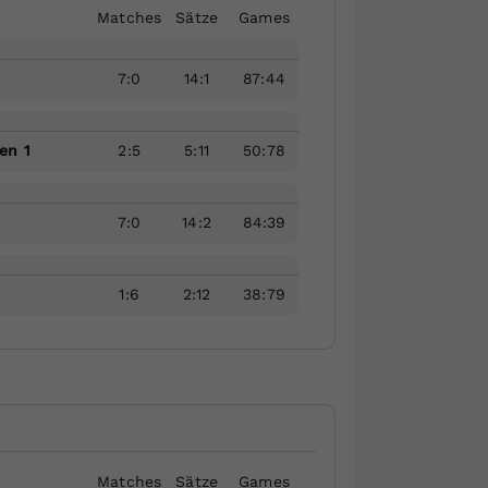
Matches
Sätze
Games
7
:
0
14
:
1
87
:
44
en 1
2
:
5
5
:
11
50
:
78
7
:
0
14
:
2
84
:
39
1
:
6
2
:
12
38
:
79
Matches
Sätze
Games