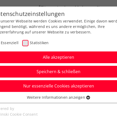
ÖTV
Landesverbände
News
tenschutzeinstellungen
 unserer Webseite werden Cookies verwendet. Einige davon wer
Ausbildung
Services
Über uns
FAQ
ngend benötigt, während es uns andere ermöglichen, Ihre
zererfahrung auf unserer Webseite zu verbessern.
Essenziell
Statistiken
Alle akzeptieren
Speichern & schließen
Nur essenzielle Cookies akzeptieren
niere
Rangliste
Spiele
Weitere Informationen anzeigen
ssenziell
senzielle Cookies werden für grundlegende Funktionen der
ered by
bseite benötigt. Dadurch ist gewährleistet, dass die Webseite
linski Cookie Consent