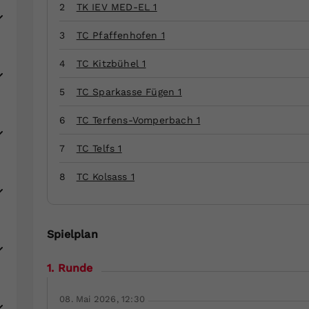
Zweck
generierte ID, für die historische Speicherung
2
TK IEV MED-EL 1
Ihrer vorgenommen Einstellungen, falls der
Webseiten-Betreiber dies eingestellt hat.
3
TC Pfaffenhofen 1
4
TC Kitzbühel 1
5
TC Sparkasse Fügen 1
6
TC Terfens-Vomperbach 1
7
TC Telfs 1
8
TC Kolsass 1
Spielplan
1. Runde
08. Mai 2026, 12:30