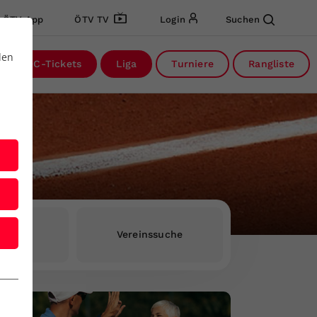
ÖTV App
ÖTV TV
Login
Suchen
den
DC-Tickets
Liga
Turniere
Rangliste
rInnen
Vereinssuche