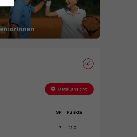
SeniorInnen
Detailansicht
SP
Punkte
7
21:0