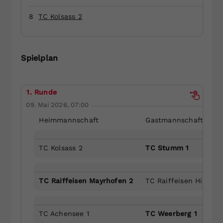
Dieser Wert speichert Ihre Consent-
8
TC Kolsass 2
Einstellungen. Unter anderem eine
zufällig generierte ID, für die
Zweck
historische Speicherung Ihrer
vorgenommen Einstellungen, falls der
Spielplan
Webseiten-Betreiber dies eingestellt
hat.
1. Runde
09. Mai 2026, 07:00
Heimmannschaft
Gastmannschaft
TC Kolsass 2
TC Stumm 1
TC Raiffeisen Mayrhofen 2
TC Raiffeisen Hippach
TC Achensee 1
TC Weerberg 1