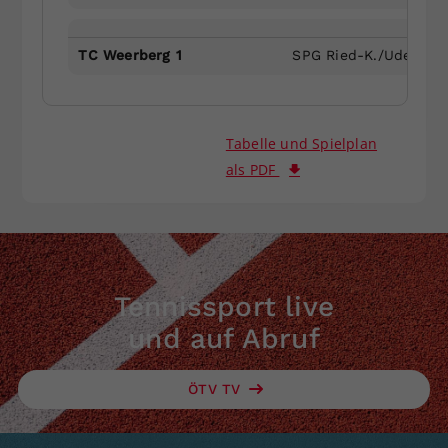
TC Weerberg 1
SPG Ried-K./Uderns 1
Tabelle und Spielplan
als PDF
Tennissport live
und auf Abruf
ÖTV TV