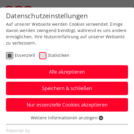
Datenschutzeinstellungen
Tiroler Tennisverband
Auf unserer Webseite werden Cookies verwendet. Einige
davon werden zwingend benötigt, während es uns andere
ermöglichen, Ihre Nutzererfahrung auf unserer Webseite
Allgemeine
Klasse
zu verbessern.
Jugend
Essenziell
Statistiken
SeniorInnen
Alle akzeptieren
Speichern & schließen
Meisterschaft wählen
Nur essenzielle Cookies akzeptieren
Weitere Informationen anzeigen
Essenziell
Essenzielle Cookies werden für grundlegende
Tiroler Mannschaftsmeisterschaft 2026 / Herren 35
Powered by