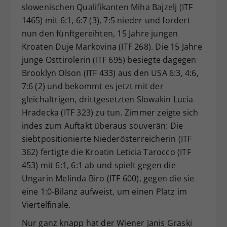
slowenischen Qualifikanten Miha Bajzelj (ITF
1465) mit 6:1, 6:7 (3), 7:5 nieder und fordert
nun den fünftgereihten, 15 Jahre jungen
Kroaten Duje Markovina (ITF 268). Die 15 Jahre
junge Osttirolerin (ITF 695) besiegte dagegen
Brooklyn Olson (ITF 433) aus den USA 6:3, 4:6,
7:6 (2) und bekommt es jetzt mit der
gleichaltrigen, drittgesetzten Slowakin Lucia
Hradecka (ITF 323) zu tun. Zimmer zeigte sich
indes zum Auftakt überaus souverän: Die
siebtpositionierte Niederösterreicherin (ITF
362) fertigte die Kroatin Leticia Tarocco (ITF
453) mit 6:1, 6:1 ab und spielt gegen die
Ungarin Melinda Biro (ITF 600), gegen die sie
eine 1:0-Bilanz aufweist, um einen Platz im
Viertelfinale.
Nur ganz knapp hat der Wiener Janis Graski