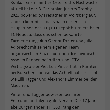
Konkurrenz nimmt es Österreichs Nachwuchs
Dieser Wert speichert Ihre Consent-
aktuell bei der 3. Carinthian Juniors Trophy
Einstellungen. Unter anderem eine
2023 powered by Fresacher in Wolfsberg auf.
zufällig generierte ID, für die
Und so kommt es, dass nach der ersten
Zweck
historische Speicherung Ihrer
vorgenommen Einstellungen, falls der
Hauptrunde des ITF-J100-Teppichturniers beim
Webseiten-Betreiber dies eingestellt
TC Neudau, dass das schon bewährte
hat.
Turnierleitungsduo Gernot Dreier und Julia
Adlbrecht mit seinem eigenen Team
organisiert, im Einzel nur noch drei heimische
Asse im Rennen befindlich sind. ÖTV-
Vertragsspieler Piet Luis Pinter hat in Kärnten
bei Burschen ebenso das Achtelfinale erreicht
wie Lilli Tagger und Alexandra Zimmer bei den
Mädchen.
Pinter und Tagger bewiesen bei ihren
Erstrundenerfolgen gute Nerven. Der 17 Jahre
alte Burgenländer (ITF 363) rang den