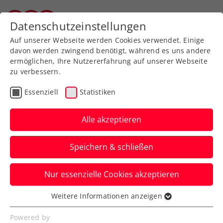
Zurück zur Newsübersicht
Datenschutzeinstellungen
Tiroler Tennisverband
Auf unserer Webseite werden Cookies verwendet. Einige
davon werden zwingend benötigt, während es uns andere
ermöglichen, Ihre Nutzererfahrung auf unserer Webseite
zu verbessern.
Turniere
Kids & Jugend
Essenziell
Statistiken
3. Carinthian Juniors
Trophy 2023 powered by
Alle akzeptieren
Fresacher: Pinter, Tagger
Speichern & schließen
und Zimmer noch im
Rennen
Nur essenzielle Cookies akzeptieren
Ein ÖTV-Trio steht im Achtelfinale des ITF-
Weitere Informationen anzeigen
Essenziell
J100-Turniers beim TC Neudau in
Essenzielle Cookies werden für grundlegende
Powered by