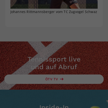
Johannes Rittmannsberger vom TC Zugvogel Schwaz
Tennissport live
und auf Abruf
ÖTV TV
Inside-In