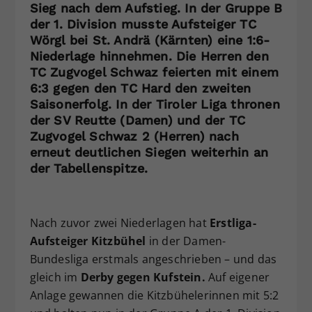
Sieg nach dem Aufstieg. In der Gruppe B
Dieser Wert speichert Ihre Consent-
der 1. Division musste Aufsteiger TC
Einstellungen. Unter anderem eine
Wörgl bei St. Andrä (Kärnten) eine 1:6-
zufällig generierte ID, für die
Niederlage hinnehmen. Die Herren den
Zweck
historische Speicherung Ihrer
TC Zugvogel Schwaz feierten mit einem
vorgenommen Einstellungen, falls der
6:3 gegen den TC Hard den zweiten
Webseiten-Betreiber dies eingestellt
Saisonerfolg. In der Tiroler Liga thronen
hat.
der SV Reutte (Damen) und der TC
Zugvogel Schwaz 2 (Herren) nach
erneut deutlichen Siegen weiterhin an
der Tabellenspitze.
Nach zuvor zwei Niederlagen hat
Erstliga-
Aufsteiger Kitzbühel
in der Damen-
Bundesliga erstmals angeschrieben – und das
gleich im
Derby gegen Kufstein.
Auf eigener
Anlage gewannen die Kitzbühelerinnen mit 5:2