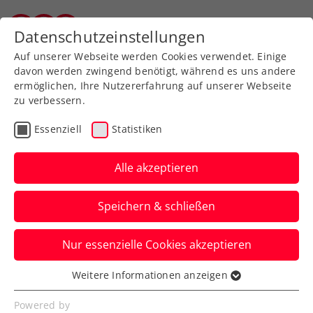
Zurück zur Newsübersicht
Datenschutzeinstellungen
Tiroler Tennisverband
Auf unserer Webseite werden Cookies verwendet. Einige
davon werden zwingend benötigt, während es uns andere
ermöglichen, Ihre Nutzererfahrung auf unserer Webseite
zu verbessern.
Allgemeine Klasse
Bundesliga
Liga
Essenziell
Statistiken
3. Runde Bundesliga und
Tiroler Liga
Alle akzeptieren
Damenderby in 1. Division geht an
Speichern & schließen
Kitzbühel
Nur essenzielle Cookies akzeptieren
Verfasst von: TTV, 01.06.2026
Weitere Informationen anzeigen
Essenziell
Essenzielle Cookies werden für grundlegende
Powered by