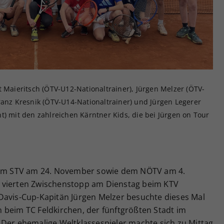
Zweck
generierte ID, für die historische Speicherung
Ihrer vorgenommen Einstellungen, falls der
Webseiten-Betreiber dies eingestellt hat.
t Maieritsch (ÖTV-U12-Nationaltrainer), Jürgen Melzer (ÖTV-
ranz Kresnik (ÖTV-U14-Nationaltrainer) und Jürgen Legerer
t) mit den zahlreichen Kärntner Kids, die bei Jürgen on Tour
m STV am 24. November sowie dem NÖTV am 4.
 vierten Zwischenstopp am Dienstag beim KTV
Davis-Cup-Kapitän Jürgen Melzer besuchte dieses Mal
 beim TC Feldkirchen, der fünftgrößten Stadt im
 Der ehemalige Weltklassespieler machte sich zu Mittag