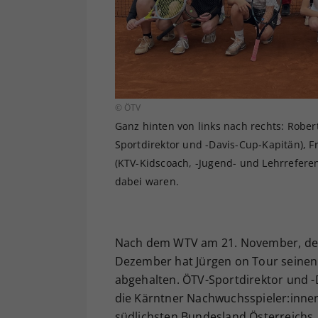
© ÖTV
Ganz hinten von links nach rechts: Rober
Sportdirektor und -Davis-Cup-Kapitän), F
(KTV-Kidscoach, -Jugend- und Lehrreferen
dabei waren.
Nach dem WTV am 21. November, de
Dezember hat Jürgen on Tour seinen
abgehalten. ÖTV-Sportdirektor und -
die Kärntner Nachwuchsspieler:innen
südlichsten Bundesland Österreichs.