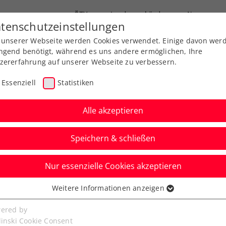
ÖTV
Landesverbände
News
tenschutzeinstellungen
 unserer Webseite werden Cookies verwendet. Einige davon wer
Ausbildung
Services
Über uns
FAQ
ngend benötigt, während es uns andere ermöglichen, Ihre
zererfahrung auf unserer Webseite zu verbessern.
Essenziell
Statistiken
Alle akzeptieren
Speichern & schließen
Nur essenzielle Cookies akzeptieren
ürgen on Tour: „Super
Weitere Informationen anzeigen
ssenziell
t“ in Kärnten
senzielle Cookies werden für grundlegende Funktionen der
ered by
bseite benötigt. Dadurch ist gewährleistet, dass die Webseite
linski Cookie Consent