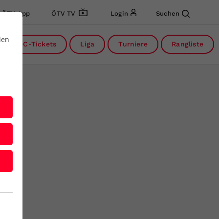
ÖTV App
ÖTV TV
Login
Suchen
den
DC-Tickets
Liga
Turniere
Rangliste