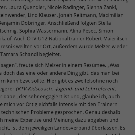
ter, Laura Quendler, Nicole Radinger, Sienna Zankl,
teinwender, Lino Klauser, Jonah Reitmann, Maximilian
enjamin Dobringer. Anschließend folgten Stella
ltschnig, Sophia Wassermann, Alina Pesec, Simon
eikauf. Auch ÖTV-U12-Nationaltrainer Robert Maieritsch
resnik weilten vor Ort, außerdem wurde Melzer wieder
Tamara Schandl begleitet.
 sagen“, freute sich Melzer in einem Resümee. „Was
 doch das eine oder andere Ding gibt, das man bei
rn kann bzw. sollte. Hier gibt es zweifelsohne noch
Legerer
(KTV-Kidscoach, -Jugend- und Lehrreferent;
r dabei, der sehr engagiert ist und, glaube ich, auch
e mich vor Ort gleichfalls intensiv mit den Trainern
e technischen Probleme gesprochen. Genau deshalb
 ich meine Expertise und Meinung dazu abgeben und
ht, ist dem jeweiligen Landesverband überlassen. Es