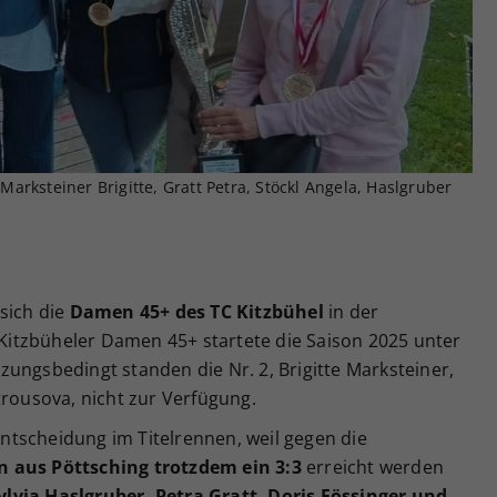
Zweck
generierte ID, für die historische Speicherung
Ihrer vorgenommen Einstellungen, falls der
Webseiten-Betreiber dies eingestellt hat.
, Marksteiner Brigitte, Gratt Petra, Stöckl Angela, Haslgruber
sich die
Damen 45+ des TC Kitzbühel
in der
e Kitzbüheler Damen 45+ startete die Saison 2025 unter
ungsbedingt standen die Nr. 2, Brigitte Marksteiner,
trousova, nicht zur Verfügung.
rentscheidung im Titelrennen, weil gegen die
 aus Pöttsching trotzdem ein 3:3
erreicht werden
ylvia Haslgruber, Petra Gratt, Doris Fössinger und