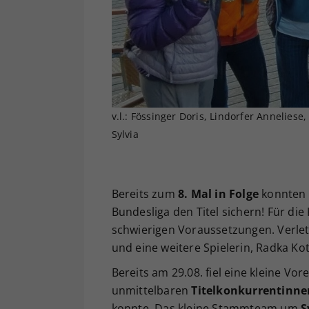
v.l.: Fössinger Doris, Lindorfer Anneliese
Sylvia
Bereits zum
8. Mal in Folge
konnten 
Bundesliga den Titel sichern! Für di
schwierigen Voraussetzungen. Verletz
und eine weitere Spielerin, Radka Ko
Bereits am 29.08. fiel eine kleine Vo
unmittelbaren
Titelkonkurrentinnen
konnte. Das kleine Stammteam um
S