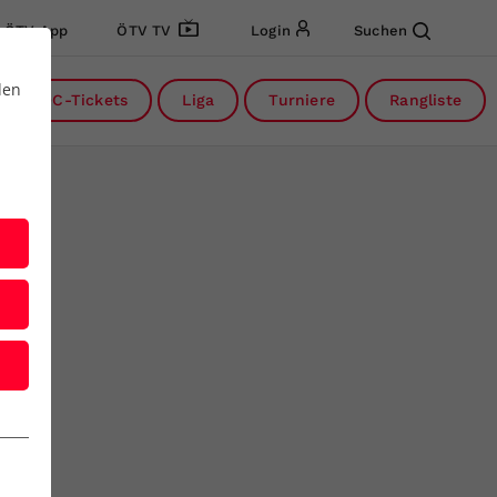
ÖTV App
ÖTV TV
Login
Suchen
den
DC-Tickets
Liga
Turniere
Rangliste