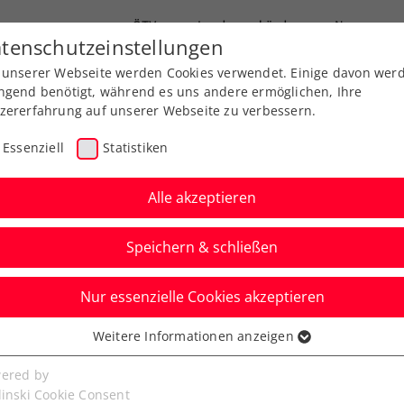
ÖTV
Landesverbände
News
tenschutzeinstellungen
 unserer Webseite werden Cookies verwendet. Einige davon wer
Ausbildung
Services
Über uns
FAQ
ngend benötigt, während es uns andere ermöglichen, Ihre
zererfahrung auf unserer Webseite zu verbessern.
Essenziell
Statistiken
Alle akzeptieren
Speichern & schließen
Nur essenzielle Cookies akzeptieren
el in Folge für die
Weitere Informationen anzeigen
ssenziell
senzielle Cookies werden für grundlegende Funktionen der
ered by
bseite benötigt. Dadurch ist gewährleistet, dass die Webseite
linski Cookie Consent