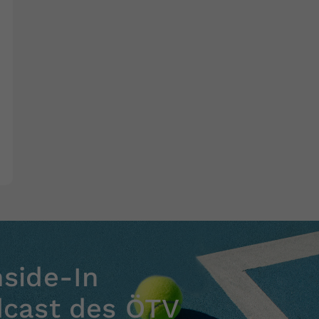
nside-In
dcast des ÖTV