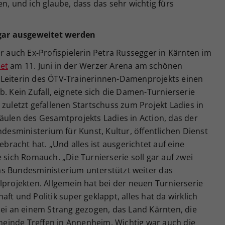
n, und ich glaube, dass das sehr wichtig fürs
sogar ausgeweitet werden
auch Ex-Profispielerin Petra Russegger in Kärnten im
tet
am 11. Juni in der Werzer Arena am schönen
 Leiterin des ÖTV-Trainerinnen-Damenprojekts einen
b. Kein Zufall, eignete sich die Damen-Turnierserie
 zuletzt gefallenen Startschuss zum Projekt Ladies in
äulen des Gesamtprojekts Ladies in Action, das der
sministerium für Kunst, Kultur, öffentlichen Dienst
racht hat. „Und alles ist ausgerichtet auf eine
 sich Romauch. „Die Turnierserie soll gar auf zwei
as Bundesministerium unterstützt weiter das
lprojekten. Allgemein hat bei der neuen Turnierserie
ft und Politik super geklappt, alles hat da wirklich
bei an einem Strang gezogen, das Land Kärnten, die
einde Treffen in Annenheim. Wichtig war auch die