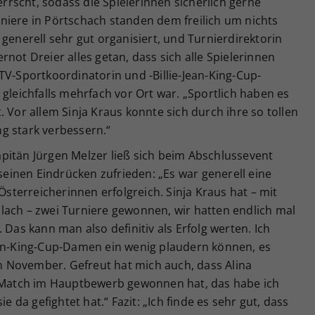
rscht, sodass die Spielerinnen sicherlich gerne
niere in Pörtschach standen dem freilich um nichts
generell sehr gut organisiert, und Turnierdirektorin
not Dreier alles getan, dass sich alle Spielerinnen
TV-Sportkoordinatorin und -Billie-Jean-King-Cup-
 gleichfalls mehrfach vor Ort war. „Sportlich haben es
 Vor allem Sinja Kraus konnte sich durch ihre so tollen
g stark verbessern.“
pitän Jürgen Melzer ließ sich beim Abschlussevent
 seinen Eindrücken zufrieden: „Es war generell eine
 Österreicherinnen erfolgreich. Sinja Kraus hat – mit
lach – zwei Turniere gewonnen, wir hatten endlich mal
 Das kann man also definitiv als Erfolg werten. Ich
ean-King-Cup-Damen ein wenig plaudern können, es
 im November. Gefreut hat mich auch, dass Alina
n Match im Hauptbewerb gewonnen hat, das habe ich
e da gefightet hat.“ Fazit: „Ich finde es sehr gut, dass