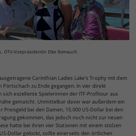
Zweck
generierte ID, für die historische Speicherung
Ihrer vorgenommen Einstellungen, falls der
Webseiten-Betreiber dies eingestellt hat.
aus, ÖTV-Vizepräsidentin Elke Romauch
ausgetragene Carinthian Ladies Lake’s Trophy mit dem
in Pörtschach zu Ende gegangen. In vier direkt
ich exzellente Spielerinnen der ITF-Profitour aus
eenähe gematcht. Unmittelbar davor war außerdem ein
r Preisgeld bei den Damen, 15.000 US-Dollar bei den
tragung gekommen, das jedoch noch nicht zur neuen
ese hatte bei ihren vier Stationen mit einem stolzen
-Dollar gelockt, sollte einerseits den örtlichen