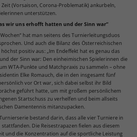
 Zeit (Vorsaison, Corona-Problematik) ankurbeln,
ielerinnen unterstützen.
 wir uns erhofft hatten und der Sinn war“
 Wochen“ hat man seitens des Turnierleitungsduos
esprochen. Und auch die Bilanz des Österreichischen
 höchst positiv aus: „Im Endeffekt hat es genau das
 und der Sinn war: Den einheimischen Spielerinnen die
, um WTA-Punkte und Matchpraxis zu sammeln – ohne
äsidentin Elke Romauch, die in den insgesamt fünf
sönlich vor Ort war, sich dabei selbst ihr Bild
spräche geführt hatte, um mit großem persönlichem
ngenen Startschuss zu verhelfen und beim allseits
hischen Damentennis mitanzupacken.
urnierserie bestand darin, dass alle vier Turniere in
 stattfanden. Die Reisestrapazen fielen aus diesem
t und die Konzentration auf die sportliche Leistung