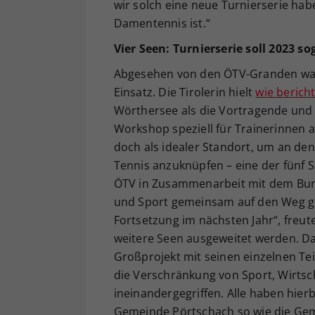
wir solch eine neue Turnierserie habe
Damentennis ist.“
Vier Seen: Turnierserie soll 2023 
Abgesehen von den ÖTV-Granden war 
Einsatz. Die Tirolerin hielt
wie berich
Wörthersee als die Vortragende und
Workshop speziell für Trainerinnen a
doch als idealer Standort, um an den
Tennis anzuknüpfen – eine der fünf S
ÖTV in Zusammenarbeit mit dem Bunde
und Sport gemeinsam auf den Weg geb
Fortsetzung im nächsten Jahr“, freute
weitere Seen ausgeweitet werden. D
Großprojekt mit seinen einzelnen Tei
die Verschränkung von Sport, Wirtscha
ineinandergegriffen. Alle haben hier
Gemeinde Pörtschach so wie die Gem