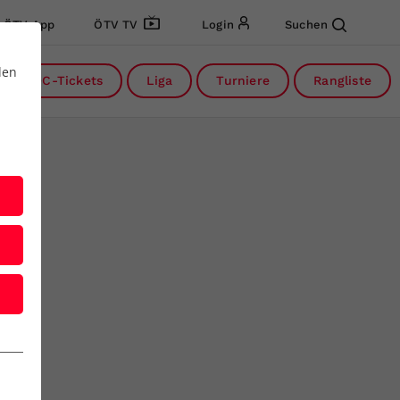
ÖTV App
ÖTV TV
Login
Suchen
den
DC-Tickets
Liga
Turniere
Rangliste