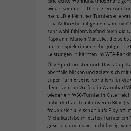
eine echte Wohlfühlatmosphäre geher
wiederkommen.“ Die letzten zwei Tur
nach. „Die Kärntner Turnierserie war 
Julia Adlbrecht hat gemeinsam mit Ger
sehr wohl fühlen“, befand auch die Ö
Kapitänin Marion Maruska, die selbst
unsere Spielerinnen sehr gut genützt.
Leistungen in Kärnten im WTA-Rankin
ÖTV-Sportdirektor und -Davis-Cup-Ka
ebenfalls blicken und zeigte sich mit
super Turnierserie, vor allem für die
dem Event im Vorfeld in Warmbad Vil
wieder ein W60-Turnier in Österreich.
habe dort auch mit unseren Billie-J
freuen sich alle schon aufs Play-off
Michalitsch beim letzten Turnier ei
gesehen, und es war echt lässig, wie si