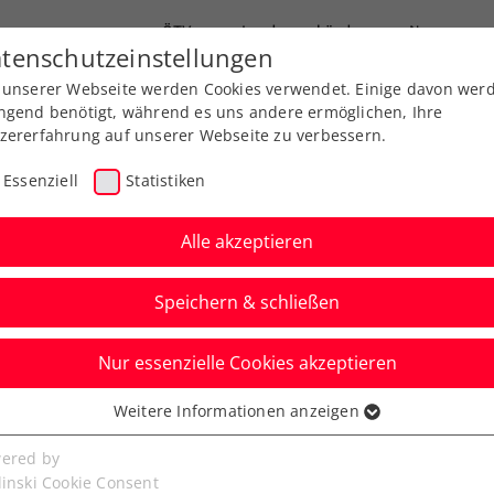
ÖTV
Landesverbände
News
tenschutzeinstellungen
 unserer Webseite werden Cookies verwendet. Einige davon wer
Ausbildung
Services
Über uns
FAQ
ngend benötigt, während es uns andere ermöglichen, Ihre
zererfahrung auf unserer Webseite zu verbessern.
Essenziell
Statistiken
Alle akzeptieren
Speichern & schließen
Nur essenzielle Cookies akzeptieren
nandergegriffen“:
Weitere Informationen anzeigen
ssenziell
e ÖTV-Bilanz nach
senzielle Cookies werden für grundlegende Funktionen der
ered by
bseite benötigt. Dadurch ist gewährleistet, dass die Webseite
linski Cookie Consent