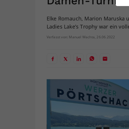
Damen-Turnier
ei
Elke Romauch, Marion Maruska un
Ladies Lake’s Trophy war ein volle
S
Verfasst von: Manuel Wachta, 26.06.2022