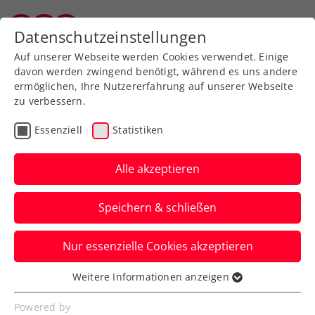
Zurück zur Newsübersicht
Datenschutzeinstellungen
Tiroler Tennisverband
Auf unserer Webseite werden Cookies verwendet. Einige
davon werden zwingend benötigt, während es uns andere
ermöglichen, Ihre Nutzererfahrung auf unserer Webseite
zu verbessern.
Allgemeine Klasse
Turniere
Essenziell
Statistiken
Anna-Lena Ebster 2-
fache Vize-
Alle akzeptieren
Staatsmeisterin
Speichern & schließen
Staatsmeisterschaften in Oberpullendorf
Nur essenzielle Cookies akzeptieren
Verfasst von: , 12.07.2023
Weitere Informationen anzeigen
Essenziell
Essenzielle Cookies werden für grundlegende
Powered by