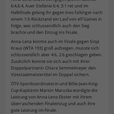
6:4,6:4, Auer Stefanie 6:4, 3:1 ret und im
Dieser Wert speichert Ihre Consent-
Einstellungen. Unter anderem eine
Halbfinale gelang ihr gegen Ines Faltinger nach
zufällig generierte ID, für die
einem 1:5-Rückstand ein Lauf von elf Games in
Zweck
historische Speicherung Ihrer
Folge, was schlussendlich auch den Sieg
vorgenommen Einstellungen, falls der
brachte und den Einzug ins Finale.
Webseiten-Betreiber dies eingestellt
hat.
Anna-Lena konnte auch im Finale gegen Sinja
Kraus (WTA 193) groß aufzeigen, musste sich
schlussendlich aber 4:6, 2:6 geschlagen geben.
Zusätzlich konnte sie sich auch mit ihrer
Doppelpartnerin Chiara Semmelmeyer den
Vizestaatmeistertitel im Doppel sichern.
ÖTV-Sportkoordinatorin und Billie-Jean-King-
Cup-Kapitänin Marion Maruska würdigte die
Leistung von Anna-Lena Ebster mit ihrem
überraschenden Finaleinzug und auch ihre
gute Leistung im Finale.