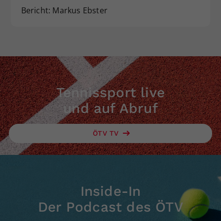
Bericht: Markus Ebster
Tennissport live
und auf Abruf
ÖTV TV
Inside-In
Der Podcast des ÖTV