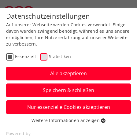
Zurück zur Newsübersicht
Datenschutzeinstellungen
Tiroler Tennisverband
Auf unserer Webseite werden Cookies verwendet. Einige
davon werden zwingend benötigt, während es uns andere
ermöglichen, Ihre Nutzererfahrung auf unserer Webseite
zu verbessern.
Turniere
ATP
Essenziell
Statistiken
ATP-Challenger
Maspalomas:
Alle akzeptieren
Hallenmeister Misolic im
Speichern & schließen
Halbfinale
Nur essenzielle Cookies akzeptieren
Das ÖTV-Ass fixiert auf Gran Canaria zum
Saisonabschluss dank drei Siegen die
Weitere Informationen anzeigen
Essenziell
Rückkehr unter die Top 150.
Essenzielle Cookies werden für grundlegende
Powered by