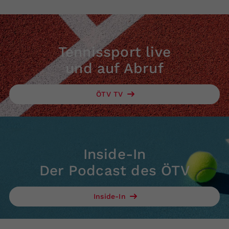
Tennissport live
und auf Abruf
ÖTV TV
Inside-In
Der Podcast des ÖTV
Inside-In