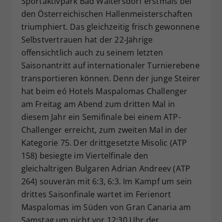
Sportaktivpark Bad Waltersdorf erstmals bei
Dieser Wert speichert Ihre Consent-
den Österreichischen Hallenmeisterschaften
Einstellungen. Unter anderem eine
triumphiert. Das gleichzeitig frisch gewonnene
zufällig generierte ID, für die
Selbstvertrauen hat der 22-Jährige
Zweck
historische Speicherung Ihrer
offensichtlich auch zu seinem letzten
vorgenommen Einstellungen, falls der
Saisonantritt auf internationaler Turnierebene
Webseiten-Betreiber dies eingestellt
hat.
transportieren können. Denn der junge Steirer
hat beim eó Hotels Maspalomas Challenger
am Freitag am Abend zum dritten Mal in
diesem Jahr ein Semifinale bei einem ATP-
Challenger erreicht, zum zweiten Mal in der
Kategorie 75. Der drittgesetzte Misolic (ATP
158) besiegte im Viertelfinale den
gleichaltrigen Bulgaren Adrian Andreev (ATP
264) souverän mit 6:3, 6:3. Im Kampf um sein
drittes Saisonfinale wartet im Ferienort
Maspalomas im Süden von Gran Canaria am
Samstag um nicht vor 12:30 Uhr der