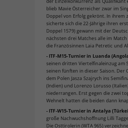
der Einzelkonkurrenz als Qualifikan
blieb Mavie Österreicher zwar im Sing
Doppel von Erfolg gekrönt. In ihrem
sicherte sich die 22-Jährige ihren e
Doppel 1579) gewann mit der Deutsc
nächsten drei Matches alle im Match 
die Französinnen Laia Petretic und Ali
- ITF-M15-Turnier in Luanda (Angola
seinen dritten Viertelfinaleinzug am 
seinen fünften in dieser Saison. Der
dem Polen Jasza Szajrych ins Semifin
(Indien) und Lorenzo Lorusso (Italien
niederrangen. Erst gegen die zwei t
Wehnelt hatten die beiden dann knapp
- ITF-W15-Turnier in Antalya (Türkei
große Nachwuchshoffnung Lilli Tagg
Die Osttirolerin (WTA 965) verzeichn