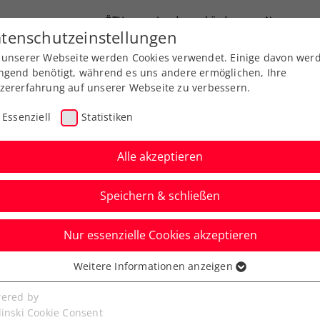
ÖTV
Landesverbände
News
tenschutzeinstellungen
 unserer Webseite werden Cookies verwendet. Einige davon wer
Ausbildung
Services
Über uns
FAQ
ngend benötigt, während es uns andere ermöglichen, Ihre
zererfahrung auf unserer Webseite zu verbessern.
Essenziell
Statistiken
Alle akzeptieren
Speichern & schließen
ITF
Nur essenzielle Cookies akzeptieren
r Montemar: Neumayer
Weitere Informationen anzeigen
ssenziell
gestoppt
senzielle Cookies werden für grundlegende Funktionen der
ered by
bseite benötigt. Dadurch ist gewährleistet, dass die Webseite
linski Cookie Consent