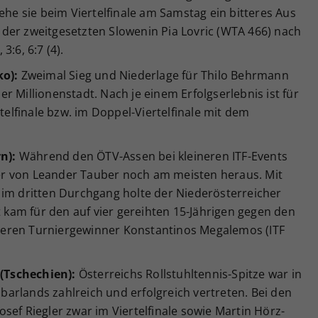
ehe sie beim Viertelfinale am Samstag ein bitteres Aus
ag der zweitgesetzten Slowenin Pia Lovric (WTA 466) nach
:6, 6:7 (4).
ko):
Zweimal Sieg und Niederlage für Thilo Behrmann
r Millionenstadt. Nach je einem Erfolgserlebnis ist für
htelfinale bzw. im Doppel-Viertelfinale mit dem
n):
Während den ÖTV-Assen bei kleineren ITF-Events
ener von Leander Tauber noch am meisten heraus. Mit
 im dritten Durchgang holte der Niederösterreicher
t kam für den auf vier gereihten 15-Jährigen gegen den
eren Turniergewinner Konstantinos Megalemos (ITF
 (Tschechien):
Österreichs Rollstuhltennis-Spitze war in
arlands zahlreich und erfolgreich vertreten. Bei den
sef Riegler zwar im Viertelfinale sowie Martin Hörz-