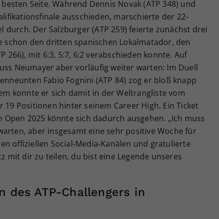
besten Seite. Während Dennis Novak (ATP 348) und
alifikationsfinale ausschieden, marschierte der 22-
iel durch. Der Salzburger (ATP 259) feierte zunächst drei
le schon den dritten spanischen Lokalmatador, den
P 266), mit 6:3, 5:7, 6:2 verabschieden konnte. Auf
uss Neumayer aber vorläufig weiter warten: Im Duell
tenneunten Fabio Fognini (ATP 84) zog er bloß knapp
dem konnte er sich damit in der Weltrangliste vom
r 19 Positionen hinter seinem Career High. Ein Ticket
ian Open 2025 könnte sich dadurch ausgehen. „Ich muss
warten, aber insgesamt eine sehr positive Woche für
n offiziellen Social-Media-Kanälen und gratulierte
tz mit dir zu teilen, du bist eine Legende unseres
n des ATP-Challengers in