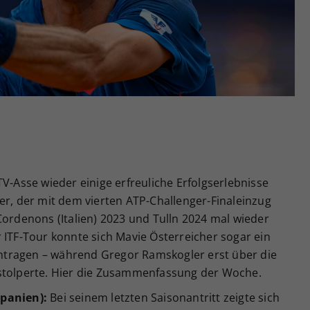
Zweck
generierte ID, für die historische Speicherung
Ihrer vorgenommen Einstellungen, falls der
Webseiten-Betreiber dies eingestellt hat.
TV-Asse wieder einige erfreuliche Erfolgserlebnisse
er, der mit dem vierten ATP-Challenger-Finaleinzug
Cordenons (Italien) 2023 und Tulln 2024 mal wieder
 ITF-Tour konnte sich Mavie Österreicher sogar ein
eintragen – während Gregor Ramskogler erst über die
 stolperte. Hier die Zusammenfassung der Woche.
Spanien):
Bei seinem letzten Saisonantritt zeigte sich