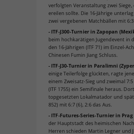
verfolgten Veranstaltung zwei Siege, 
ereilen sollte. Die 16-Jährige unterl
zwei vergebenen Matchbällen mit 6:3, 3
- ITF-J300-Turnier in Zapopan (Mexi
beim hochkarätigen Jugendevent in de
den 16-Jährigen (ITF 71) im Einzel-Ac
Chinesen Fumin Jiang Schluss.
- ITF-J30-Turnier in Paralimni (Zyper
einige Teilerfolge glückten, ragte j
einem Zweisatz-Sieg und zweimal 7:5
(ITF 1755) ein Semifinale heraus. Dor
topgesetzten Lokalmatador und spät
852) mit 6:7 (6), 2:6 das Aus.
- ITF-Futures-Series-Turnier in Prag
der Hauptstadt des heimischen Nachb
Herren schieden Martin Legner und Jo