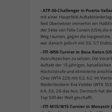
- ATP-50-Challenger in Puerto Valla
mit einer Hauptfeld-Auftaktniederla
Neil Oberleitner immerhin ein Halbf
der Seite von Felix Corwin (USA) die
Weg räumen, gegen die topgesetzte,
war danach jedoch mit 3:6, 5:7 Endst
- ITF-W50-Turnier in Boca Raton (US
Ausrufezeichen zu setzen. Die Vorarl
Auftakt der 15-jährigen, kanadischen
Höchststrafe und eliminierte anschli
Círez (WTA 223) mit 6:2, 6:2. Im Vier
Niederländerin Eva Vedder (WTA 353), 
6:4, 3:6, 2:6 das Aus. Dennoch hat di
Top 500 der Welt geschafft.
- ITF-M15/W15-Turnier in Monastir 