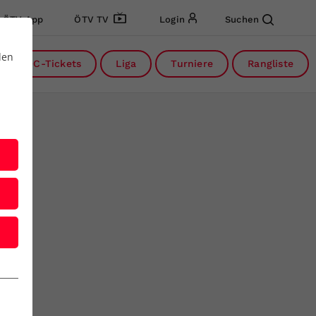
ÖTV App
ÖTV TV
Login
Suchen
den
DC-Tickets
Liga
Turniere
Rangliste