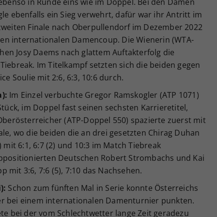
t ebenso in Runde eins wie im Doppel. Bei den Damen
le ebenfalls ein Sieg verwehrt, dafür war ihr Antritt im
 zweiten Finale nach Oberpullendorf im Dezember 2022
rsten internationalen Damencoup. Die Wienerin (WTA-
hen Josy Daems nach glattem Auftakterfolg die
Tiebreak. Im Titelkampf setzten sich die beiden gegen
ce Soulie mit 2:6, 6:3, 10:6 durch.
):
Im Einzel verbuchte Gregor Ramskogler (ATP 1071)
Stück, im Doppel fast seinen sechsten Karrieretitel,
 Oberösterreicher (ATP-Doppel 550) spazierte zuerst mit
ale, wo die beiden die an drei gesetzten Chirag Duhan
) mit 6:1, 6:7 (2) und 10:3 im Match Tiebreak
oppositionierten Deutschen Robert Strombachs und Kai
 mit 3:6, 7:6 (5), 7:10 das Nachsehen.
):
Schon zum fünften Mal in Serie konnte Österreichs
er bei einem internationalen Damenturnier punkten.
ete bei der vom Schlechtwetter lange Zeit geradezu