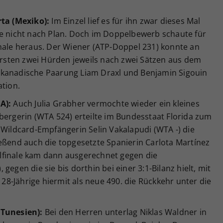
rta (Mexiko):
Im Einzel lief es für ihn zwar dieses Mal
ge nicht nach Plan. Doch im Doppelbewerb schaute für
inale heraus. Der Wiener (ATP-Doppel 231) konnte an
 ersten zwei Hürden jeweils nach zwei Sätzen aus dem
 kanadische Paarung Liam Draxl und Benjamin Sigouin
ation.
A):
Auch Julia Grabher vermochte wieder ein kleines
bergerin (WTA 524) erteilte im Bundesstaat Florida zum
 Wildcard-Empfängerin Selin Vakalapudi (WTA -) die
eßend auch die topgesetzte Spanierin Carlota Martínez
telfinale kam dann ausgerechnet gegen die
gegen die sie bis dorthin bei einer 3:1-Bilanz hielt, mit
e 28-Jährige hiermit als neue 490. die Rückkehr unter die
(Tunesien):
Bei den Herren unterlag Niklas Waldner in