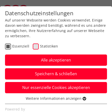
Zurück zur Newsübersicht
Datenschutzeinstellungen
Tiroler Tennisverband
Auf unserer Webseite werden Cookies verwendet. Einige
davon werden zwingend benötigt, während es uns andere
ermöglichen, Ihre Nutzererfahrung auf unserer Webseite
zu verbessern.
Turniere
ATP
Essenziell
Statistiken
ATP Genf: Ofner verlangt
Weltklassemann Ruud
Alle akzeptieren
eine Menge ab
Speichern & schließen
Österreichs Topspieler gelingt gegen die
Nur essenzielle Cookies akzeptieren
Nummer sieben der Welt ein Satzgewinn.
Verfasst von: Manuel Wachta, 23.05.2024
Weitere Informationen anzeigen
Essenziell
Essenzielle Cookies werden für grundlegende
Powered by