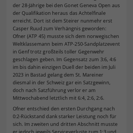
der 28-Jährige bei den Gonet Geneva Open aus
Dieser Wert speichert Ihre Consent-
der Qualifikation heraus das Achtelfinale
Einstellungen. Unter anderem eine
zufällig generierte ID, für die
erreicht. Dort ist dem Steirer nunmehr erst
Zweck
historische Speicherung Ihrer
Casper Ruud zum Verhängnis geworden:
vorgenommen Einstellungen, falls der
Ofner (ATP 45) musste sich dem norwegischen
Webseiten-Betreiber dies eingestellt
Weltklassemann beim ATP-250-Sandplatzevent
hat.
in Genf trotz großteils toller Gegenwehr
geschlagen geben. Im Gegensatz zum 3:6, 4:6
im bis dahin einzigen Duell der beiden im Juli
2023 in Bastad gelang dem St. Mareiner
diesmal in der Schweiz gar ein Satzgewinn,
doch nach Satzführung verlor er am
Mittwochabend letztlich mit 6:4, 2:6, 2:6.
Ofner entschied den ersten Durchgang nach
0:2-Rückstand dank starker Leistung noch für
sich. Im zweiten und dritten Abschnitt musste
er jedoch jeweils Serviceverluste zum 1:3 und