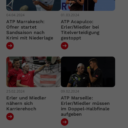
04.04.2024
01.03.2024
ATP Marrakesch:
ATP Acapulco:
Ofner startet
Erler/Miedler bei
Sandsaison nach
Titelverteidigung
Krimi mit Niederlage
gestoppt
25.02.2024
09.02.2024
Erler und Miedler
ATP Marseille:
nähern sich
Erler/Miedler müssen
Karrierehoch
im Doppel-Halbfinale
aufgeben