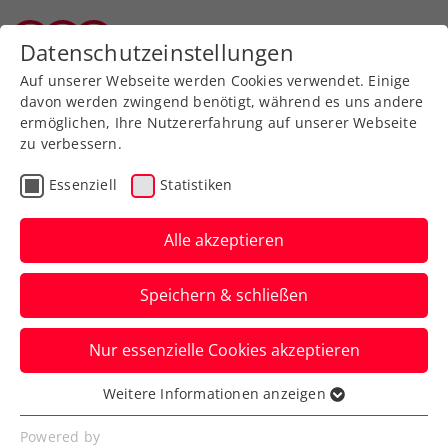
Zurück zur Newsübersicht
Datenschutzeinstellungen
Tiroler Tennisverband
Auf unserer Webseite werden Cookies verwendet. Einige
davon werden zwingend benötigt, während es uns andere
ermöglichen, Ihre Nutzererfahrung auf unserer Webseite
zu verbessern.
Turniere
ATP
Essenziell
Statistiken
ATP Marrakesch:
Erler/Miedler nehmen 6.
Alle akzeptieren
Titel ins Visier
Speichern & schließen
Das ÖTV-Davis-Cup-Dreamteam steht in
Nur essenzielle Cookies akzeptieren
Marokko wie im letzten Jahr im
Doppelfinale.
Weitere Informationen anzeigen
Essenziell
Verfasst von: Manuel Wachta, 05.04.2024
Essenzielle Cookies werden für grundlegende
Powered by