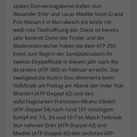
späten Donnerstagabend stellen nun
Dieser Wert speichert Ihre Consent-
Alexander Erler und Lucas Miedler beim Grand
Einstellungen. Unter anderem eine
zufällig generierte ID, für die
Prix Hassan II in Marrakesch die letzte rot-
Zweck
historische Speicherung Ihrer
weiß-rote Titelhoffnung dar. Diese ist bereits
vorgenommen Einstellungen, falls der
sehr konkret: Denn der Tiroler und der
Webseiten-Betreiber dies eingestellt
Niederösterreicher haben bei dem ATP-250-
hat.
Event zum Beginn der Sandplatzsaison ihr
zweites Doppelfinale in diesem Jahr nach Rio
de Janeiro (ATP 500) im Februar erreicht. Das
zweitgesetzte Austro-Duo eliminierte beim
Halbfinale am Freitag am Abend den Inder Yuki
Bhambri (ATP-Doppel 62) und den
aufschlagstarken Franzosen Albano Olivetti
(ATP-Doppel 54) nach rund 101-minütigem
Kampf mit 7:5, 3:6 und 10:7 im Match Tiebreak.
Nun nehmen Erler (ATP-Doppel 42) und
Miedler (ATP-Doppel 42) den sechsten ATP-