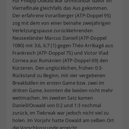
Für Philipp Oswald war unmittelbar davor im
Viertelfinale gleichfalls das Aus gekommen.
Der erfahrene Vorarlberger (ATP-Doppel 95)
zog mit dem von einer beinahe zweijährigen
Verletzungspause zurückkehrenden
Neuseeländer Marcus Daniell (ATP-Doppel
1080) mit 3:6, 6:7 (1) gegen Théo Arribagé aus
Frankreich (ATP-Doppel 75) und Victor Vlad
Cornea aus Rumänien (ATP-Doppel 69) den
Kürzeren. Den unglücklichen, frühen 0:3-
Rückstand zu Beginn, mit vier vergebenen
Breakbällen im ersten Game bzw. zwei im
dritten Game, konnten die beiden nicht mehr
wettmachen. Im zweiten Satz kamen
Daniell/Oswald von 0:2 und 1:3 nochmal
zurück, im Tiebreak war jedoch nicht viel zu
holen. Im Vorjahr hatte Oswald am selben Ort
die Vorschlussrunde erreicht.