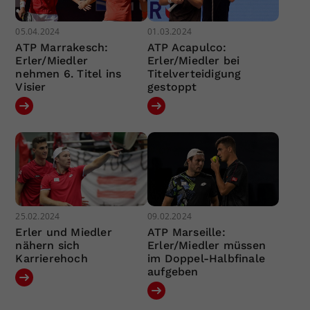
05.04.2024
01.03.2024
ATP Marrakesch:
ATP Acapulco:
Erler/Miedler
Erler/Miedler bei
nehmen 6. Titel ins
Titelverteidigung
Visier
gestoppt
25.02.2024
09.02.2024
Erler und Miedler
ATP Marseille:
nähern sich
Erler/Miedler müssen
Karrierehoch
im Doppel-Halbfinale
aufgeben