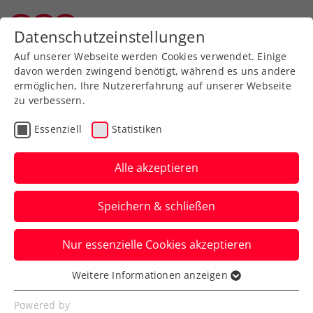
Zurück zur Newsübersicht
Datenschutzeinstellungen
Tiroler Tennisverband
Auf unserer Webseite werden Cookies verwendet. Einige
davon werden zwingend benötigt, während es uns andere
ermöglichen, Ihre Nutzererfahrung auf unserer Webseite
zu verbessern.
Turniere
WTA
Essenziell
Statistiken
ATP/WTA Rom:
Angeschlagene Grabher
Alle akzeptieren
kämpft sich in die 2.
Speichern & schließen
Runde
Nur essenzielle Cookies akzeptieren
Das ÖTV-Aushängeschild trotzt den
gesundheitlichen Problemen im Vorfeld
Weitere Informationen anzeigen
Essenziell
des Millionenturniers.
Essenzielle Cookies werden für grundlegende
Powered by