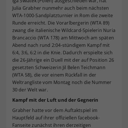
Iga Swiatek (Polen) ausgeschieden war, hat
Dieser Wert speichert Ihre Consent-
Julia Grabher nunmehr auch beim nächsten
Einstellungen. Unter anderem eine
WTA-1000-Sandplatzturnier in Rom die zweite
zufällig generierte ID, für die
Runde erreicht. Die Vorarlbergerin (WTA 89)
Zweck
historische Speicherung Ihrer
zwang die italienische Wildcard-Spielerin Nuria
vorgenommen Einstellungen, falls der
Brancaccio (WTA 178) am Mittwoch am späten
Webseiten-Betreiber dies eingestellt
hat.
Abend nach rund 2:04-stündigem Kampf mit
6:4, 3:6, 6:2 in die Knie. Dadurch erspielte sich
die 26-Jährige ein Duell mit der auf Position 26
gesetzten Schweizerin Jil Belen Teichmann
(WTA 58), die vor einem Rückfall in der
Weltrangliste vom Montag noch die Nummer
30 der Welt war.
Kampf mit der Luft und der Gegnerin
Grabher hatte vor dem Auftaktspiel im
Hauptfeld auf ihrer offiziellen facebook-
Fanseite zunächst ihren derzeitigen