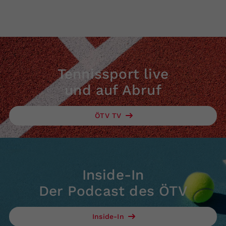
Tennissport live
und auf Abruf
ÖTV TV
Inside-In
Der Podcast des ÖTV
Inside-In