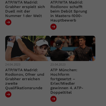
ATP/WTA Madrid:
ATP/WTA Madrid:
Grabher erspielt sich
Rodionov schafft
Duell mit der
beim Debüt Sprung
Nummer 1 der Welt
in Masters-1000-
Hauptbewerb
24.04.2023
23.04.2023
ATP/WTA Madrid:
ATP München:
Rodionov, Ofner und
Hochform
Grabher erreichen
fortgesetzt –
zweite
Erler/Miedler
Qualifikationsrunde
gewinnen 4. ATP-
Doppeltitel