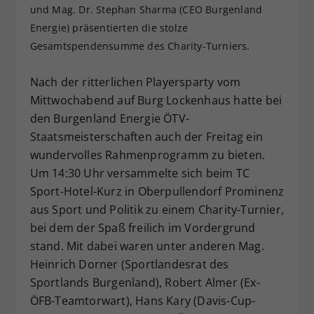
und Mag. Dr. Stephan Sharma (CEO Burgenland
Dieser Wert speichert Ihre Consent-
Energie) präsentierten die stolze
Einstellungen. Unter anderem eine
Gesamtspendensumme des Charity-Turniers.
zufällig generierte ID, für die
Zweck
historische Speicherung Ihrer
vorgenommen Einstellungen, falls der
Nach der ritterlichen Playersparty vom
Webseiten-Betreiber dies eingestellt
Mittwochabend auf Burg Lockenhaus hatte bei
hat.
den Burgenland Energie ÖTV-
Staatsmeisterschaften auch der Freitag ein
wundervolles Rahmenprogramm zu bieten.
Um 14:30 Uhr versammelte sich beim TC
Sport-Hotel-Kurz in Oberpullendorf Prominenz
aus Sport und Politik zu einem Charity-Turnier,
bei dem der Spaß freilich im Vordergrund
stand. Mit dabei waren unter anderen Mag.
Heinrich Dorner (Sportlandesrat des
Sportlands Burgenland), Robert Almer (Ex-
ÖFB-Teamtorwart), Hans Kary (Davis-Cup-