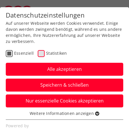
Zurück zur Newsübersicht
Datenschutzeinstellungen
Tiroler Tennisverband
Auf unserer Webseite werden Cookies verwendet. Einige
davon werden zwingend benötigt, während es uns andere
ermöglichen, Ihre Nutzererfahrung auf unserer Webseite
zu verbessern.
Rollstuhltennis
Allgemeine Klasse
Essenziell
Statistiken
Turniere
Alle akzeptieren
Burgenland Energie ÖTV-
Speichern & schließen
Staatsmeisterschaften:
Charity-Turnier bringt
Nur essenzielle Cookies akzeptieren
8200 Euro für die Ukraine
Weitere Informationen anzeigen
Essenziell
Beim TC Sport-Hotel-Kurz in
Essenzielle Cookies werden für grundlegende
Powered by