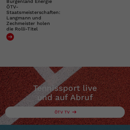
Burgenland Energie
ÖTV-
Staatsmeisterschaften:
Langmann und
Zechmeister holen
die Rolli-Titel
Tennissport live
und auf Abruf
ÖTV TV