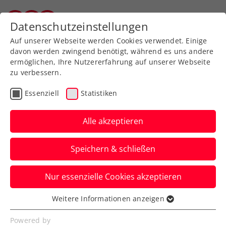
Zurück zur Newsübersicht
Datenschutzeinstellungen
Tiroler Tennisverband
Auf unserer Webseite werden Cookies verwendet. Einige
davon werden zwingend benötigt, während es uns andere
ermöglichen, Ihre Nutzererfahrung auf unserer Webseite
zu verbessern.
Turniere
ATP
Essenziell
Statistiken
Danube Upper Austria
Open powered by SKE:
Alle akzeptieren
Aus für Kopp im
Speichern & schließen
Achtelfinale
Nur essenzielle Cookies akzeptieren
Damit ist Lukas Neumayer beim ATP-
Challenger in Mauthausen die letzte rot-
Weitere Informationen anzeigen
Essenziell
weiß-rote Hoffnung.
Essenzielle Cookies werden für grundlegende
Powered by