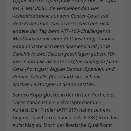
Upper Austria Open powered by SKE (26. April
Dieser Wert speichert Ihre Consent-
bis 3. Mai 2026) die verbleibenden vier
Einstellungen. Unter anderem eine
Achtelfinalspiele auf dem Center Court auf
zufällig generierte ID, für die
dem Programm. Aus österreichischer Sicht
Zweck
historische Speicherung Ihrer
endete der Tag beim ATP-100-Challenger in
vorgenommen Einstellungen, falls der
Mauthausen mit einer Enttäuschung: Sandro
Webseiten-Betreiber dies eingestellt
hat.
Kopp musste sich dem Spanier David Jordà
Sanchis in zwei Sätzen geschlagen geben. Für
internationale Akzente sorgten hingegen Jaime
Faria (Portugal), Miguel Damas (Spanien) und
Roman Safiullin (Russland), die sich mit
starken Leistungen in Szene setzten.
Sandro Kopp glückte in der dritten Partie des
Tages zunächst ein vielversprechender
Auftakt. Der Tiroler (ATP 317) nahm seinem
Gegner David Jordà Sanchis (ATP 384) früh den
Aufschlag ab. Doch der iberische Qualifikant