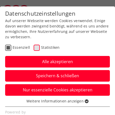
Zurück zur Newsübersicht
Datenschutzeinstellungen
Tiroler Tennisverband
Auf unserer Webseite werden Cookies verwendet. Einige
davon werden zwingend benötigt, während es uns andere
ermöglichen, Ihre Nutzererfahrung auf unserer Webseite
zu verbessern.
Turniere
ATP
Essenziell
Statistiken
Danube Upper Austria
Open powered by SKE:
Alle akzeptieren
Neumayer verpasst Finale
Speichern & schließen
Der Ex-Weltranglisten-36. Roman Safiullin
Nur essenzielle Cookies akzeptieren
wird dem ÖTV-Ass beim ATP-Challenger
in Mauthausen zum Verhängnis.
Weitere Informationen anzeigen
Essenziell
Verfasst von: Presseaussendung / Redaktion, 02.05.2026
Essenzielle Cookies werden für grundlegende
Powered by