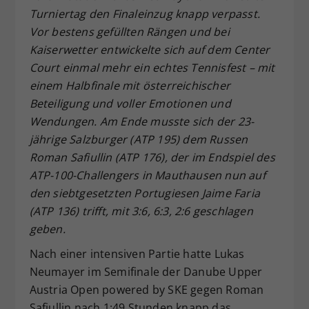
Turniertag den Finaleinzug knapp verpasst.
Dieser Wert speichert Ihre Consent-
Vor bestens gefüllten Rängen und bei
Einstellungen. Unter anderem eine
zufällig generierte ID, für die
Kaiserwetter entwickelte sich auf dem Center
Zweck
historische Speicherung Ihrer
Court einmal mehr ein echtes Tennisfest – mit
vorgenommen Einstellungen, falls der
einem Halbfinale mit österreichischer
Webseiten-Betreiber dies eingestellt
Beteiligung und voller Emotionen und
hat.
Wendungen. Am Ende musste sich der 23-
jährige Salzburger (ATP 195) dem Russen
Roman Safiullin (ATP 176), der im Endspiel des
ATP-100-Challengers in Mauthausen nun auf
den siebtgesetzten Portugiesen Jaime Faria
(ATP 136) trifft, mit 3:6, 6:3, 2:6 geschlagen
geben.
Nach einer intensiven Partie hatte Lukas
Neumayer im Semifinale der Danube Upper
Austria Open powered by SKE gegen Roman
Safiullin nach 1:49 Stunden knapp das