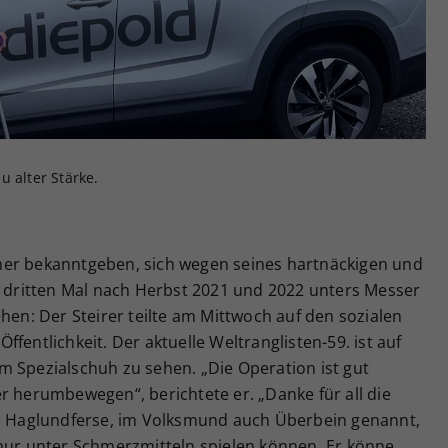
Zweck
generierte ID, für die historische Speicherung
Ihrer vorgenommen Einstellungen, falls der
Webseiten-Betreiber dies eingestellt hat.
u alter Stärke.
ner bekanntgeben, sich wegen seines hartnäckigen und
ritten Mal nach Herbst 2021 und 2022 unters Messer
hen: Der Steirer teilte am Mittwoch auf den sozialen
fentlichkeit. Der aktuelle Weltranglisten-59. ist auf
m Spezialschuh zu sehen. „Die Operation ist gut
r herumbewegen“, berichtete er. „Danke für all die
er Haglundferse, im Volksmund auch Überbein genannt,
 nur unter Schmerzmitteln spielen können. Er könne