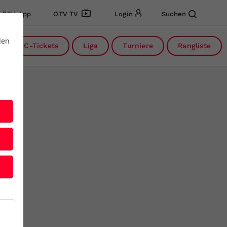
ÖTV App
ÖTV TV
Login
Suchen
den
DC-Tickets
Liga
Turniere
Rangliste