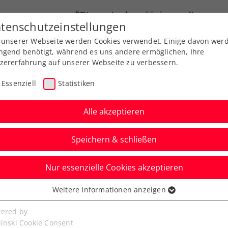
ÖTV
Landesverbände
News
tenschutzeinstellungen
 unserer Webseite werden Cookies verwendet. Einige davon wer
Ausbildung
Services
Über uns
FAQ
ngend benötigt, während es uns andere ermöglichen, Ihre
zererfahrung auf unserer Webseite zu verbessern.
Essenziell
Statistiken
Alle akzeptieren
Speichern & schließen
Nur essenzielle Cookies akzeptieren
beginnen: Ofner
Weitere Informationen anzeigen
ssenziell
der Ferse operiert
senzielle Cookies werden für grundlegende Funktionen der
ered by
bseite benötigt. Dadurch ist gewährleistet, dass die Webseite
linski Cookie Consent