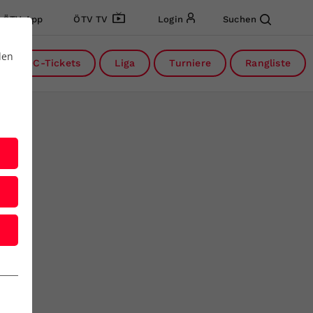
ÖTV App
ÖTV TV
Login
Suchen
den
DC-Tickets
Liga
Turniere
Rangliste