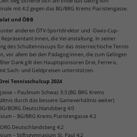
 Den Sieg sicherte sich am Ende das Georg von
inale mit 4:2 gegen das BG/BRG Krems Piaristengasse.
bolat und ÖBB
unter anderen ÖTV-Sportdirektor und -Davis-Cup-
 Repräsentant:innen, die Veranstaltung. In seiner
ng des Schultenniscups für das österreichische Tennis
ten, vor allem bei den Pädagog:innen, die zum Gelingen
ter Dank gilt den Hauptsponsoren Drei, Ferrero,
mit Sach- und Geldpreisen unterstützen.
 Drei Tennisschulcup 2024
gasse – Paulinum Schwaz 3:3 (BG BRG Krems
hältnis durch das bessere Gameverhältnis weiter)
BG/BORG Deutschlandsberg 4:0
ium – BG/BRG Krems Piaristengasse 4:2
ORG Deutschlandsberg 4:2
um – Stiftsgymnasium St. Paul 4:2