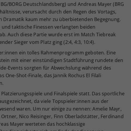
ali (BG/BORG Deutschlandsberg) und Andreas Mayer (BRG
erhältnisse, verursacht durch den Regen des Vortags,
 an Dramatik kaum mehr zu überbietenden Begegnung.
und taktische Finessen verlangten beiden
b. Auch diese Partie wurde erst im Match Tiebreak
nder Sieger vom Platz ging (2:4, 4:3, 10:4).
r:innen ein tolles Rahmenprogramm geboten. Eine
stein mit einer einstündigen Stadtführung rundete den
 Side-Events sorgten für Abwechslung während des
 One-Shot-Finale, das Jannik Rochus El Filali
n.
Platzierungsspiele und Finalspiele statt. Das sportliche
ausgezeichnet, da viele Topspieler:innen aus der
wesend waren. Um nur einige zu nennen: Amelie Mayr,
 Ortner, Nico Reisinger, Finn Oberladstätter, Ferdinand
ndreas Mayer werteten das hochklassige