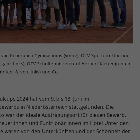
Zweck
generierte ID, für die historische Speicherung
Ihrer vorgenommen Einstellungen, falls der
Webseiten-Betreiber dies eingestellt hat.
 von Peuerbach Gymnasiums (vorne), ÖTV-Sportdirektor und -
 ganz links), ÖTV-Schultennisreferent Herbert Kleber (hinten,
hinten, 8. von links) und Co.
lcups 2024 hat vom 9. bis 13. Juni im
ewerbs in Niederösterreich stattgefunden. Die
s war der ideale Austragungsort für diesen Bewerb.
reuer:innen und Funktionär:innen im Hotel Unter den
e waren von den Unterkünften und der Schönheit der