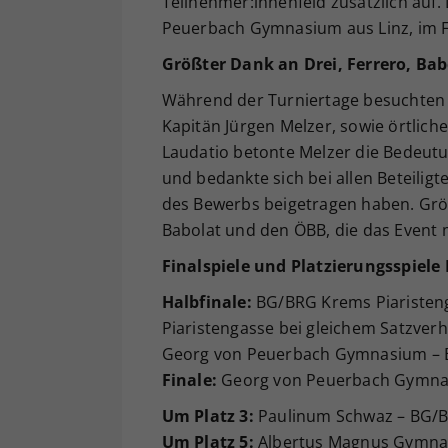
Teilnehmer:innenfeld zusätzlich auf.
Peuerbach Gymnasium aus Linz, im F
Größter Dank an Drei, Ferrero, Ba
Während der Turniertage besuchten 
Kapitän Jürgen Melzer, sowie örtliche
Laudatio betonte Melzer die Bedeutu
und bedankte sich bei allen Beteilig
des Bewerbs beigetragen haben. Größ
Babolat und den ÖBB, die das Event 
Finalspiele und Platzierungsspiele
Halbfinale:
BG/BRG Krems Piaristen
Piaristengasse bei gleichem Satzver
Georg von Peuerbach Gymnasium – 
Finale:
Georg von Peuerbach Gymnas
Um Platz 3:
Paulinum Schwaz – BG/B
Um Platz 5:
Albertus Magnus Gymnasi