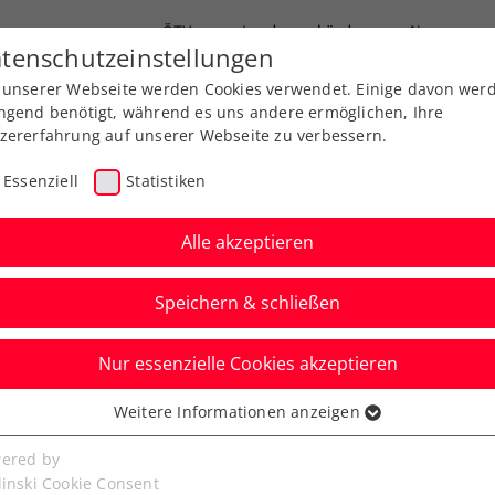
ÖTV
Landesverbände
News
tenschutzeinstellungen
 unserer Webseite werden Cookies verwendet. Einige davon wer
Ausbildung
Services
Über uns
FAQ
ngend benötigt, während es uns andere ermöglichen, Ihre
zererfahrung auf unserer Webseite zu verbessern.
Essenziell
Statistiken
Alle akzeptieren
Speichern & schließen
ents
Nur essenzielle Cookies akzeptieren
ulcup: Triumph für
Weitere Informationen anzeigen
ssenziell
erbach Gymnasium
senzielle Cookies werden für grundlegende Funktionen der
ered by
bseite benötigt. Dadurch ist gewährleistet, dass die Webseite
linski Cookie Consent