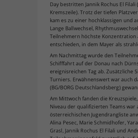
Day bestritten Jannik Rochus El Fil
Kremszeile). Trotz der tiefen Platzv
kam es zu einer hochklassigen und
Lange Ballwechsel, Rhythmuswechsel 
Teilnehmern höchste Konzentration a
entschieden, in dem Mayer als strahle
Am Nachmittag wurde den Teilnehme
Schifffahrt auf der Donau nach Dürn
ereignisreichen Tag ab. Zusätzliche
Turniers. Erwähnenswert war auch das
(BG/BORG Deutschlandsberg) gewan
Am Mittwoch fanden die Kreuzspiele, 
Niveau der qualifizierten Teams war 
österreichischen Jugendrangliste an
Alina Pesec, Marie Schmidhofer, Yara
Grasl, Jannik Rochus El Filali und A