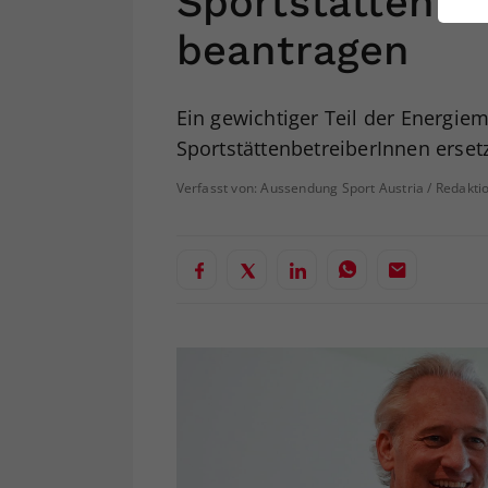
Sportstättenbe
ei
beantragen
S
Ein gewichtiger Teil der Energiem
SportstättenbetreiberInnen erset
Verfasst von: Aussendung Sport Austria / Redakti