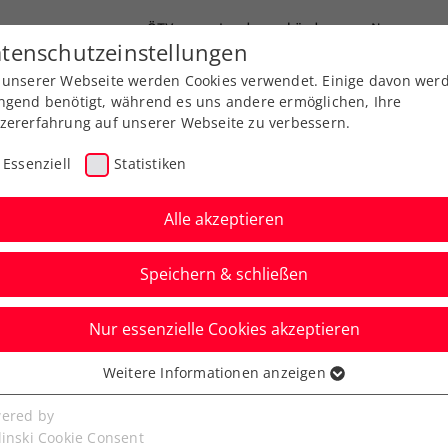
ÖTV
Landesverbände
News
tenschutzeinstellungen
 unserer Webseite werden Cookies verwendet. Einige davon wer
Ausbildung
Services
Über uns
FAQ
ngend benötigt, während es uns andere ermöglichen, Ihre
zererfahrung auf unserer Webseite zu verbessern.
Essenziell
Statistiken
Alle akzeptieren
Speichern & schließen
Nur essenzielle Cookies akzeptieren
usgleich für
Weitere Informationen anzeigen
ssenziell
senzielle Cookies werden für grundlegende Funktionen der
ered by
bseite benötigt. Dadurch ist gewährleistet, dass die Webseite
linski Cookie Consent