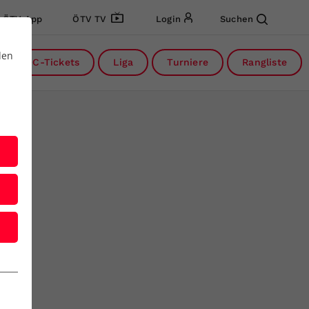
ÖTV App
ÖTV TV
Login
Suchen
den
DC-Tickets
Liga
Turniere
Rangliste