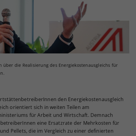
Zweck
generierte ID, für die historische Speicherung
Ihrer vorgenommen Einstellungen, falls der
Webseiten-Betreiber dies eingestellt hat.
h über die Realisierung des Energiekostenausgleichs für
en.
rtstättenbetreiberInnen den Energiekostenausgleich
ch orientiert sich in weiten Teilen am
nisteriums für Arbeit und Wirtschaft. Demnach
betreiberInnen eine Ersatzrate der Mehrkosten für
nd Pellets, die im Vergleich zu einer definierten