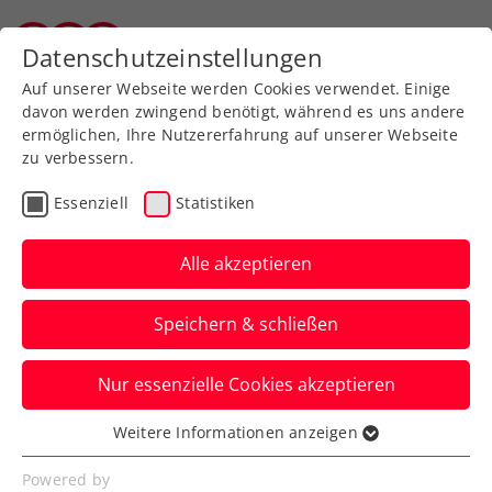
Zurück zur Newsübersicht
Datenschutzeinstellungen
Tiroler Tennisverband
Auf unserer Webseite werden Cookies verwendet. Einige
davon werden zwingend benötigt, während es uns andere
ermöglichen, Ihre Nutzererfahrung auf unserer Webseite
zu verbessern.
Turniere
ATP
Essenziell
Statistiken
Erste Bank Open glänzen
mit 10 Stars aus den Top
Alle akzeptieren
20 der Weltrangliste
Speichern & schließen
Das ATP-500-Turnier in der Wiener
Nur essenzielle Cookies akzeptieren
Stadthalle bietet auch 2024 ein
erstklassiges Teilnehmerfeld.
Weitere Informationen anzeigen
Essenziell
Verfasst von: Presseaussendung / Redaktion, 02.10.2024
Essenzielle Cookies werden für grundlegende
Powered by