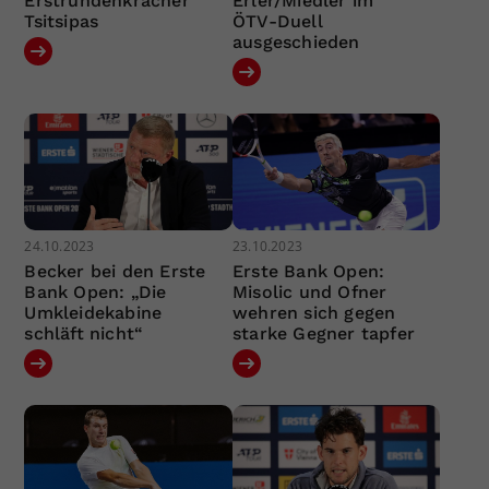
Erstrundenkracher
Erler/Miedler im
Tsitsipas
ÖTV-Duell
ausgeschieden
24.10.2023
23.10.2023
Becker bei den Erste
Erste Bank Open:
Bank Open: „Die
Misolic und Ofner
Umkleidekabine
wehren sich gegen
schläft nicht“
starke Gegner tapfer