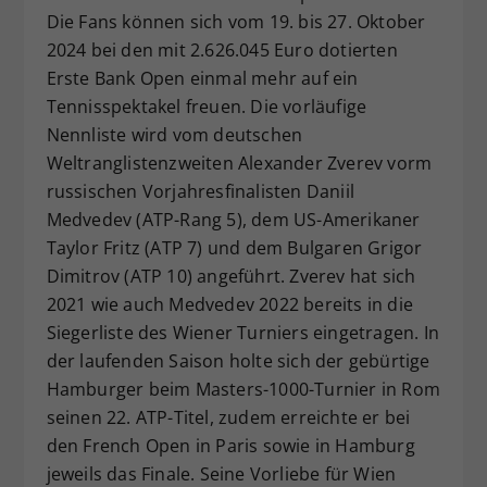
Die Fans können sich vom 19. bis 27. Oktober
Dieser Wert speichert Ihre Consent-
2024 bei den mit 2.626.045 Euro dotierten
Einstellungen. Unter anderem eine
zufällig generierte ID, für die
Erste Bank Open einmal mehr auf ein
Zweck
historische Speicherung Ihrer
Tennisspektakel freuen. Die vorläufige
vorgenommen Einstellungen, falls der
Nennliste wird vom deutschen
Webseiten-Betreiber dies eingestellt
Weltranglistenzweiten Alexander Zverev vorm
hat.
russischen Vorjahresfinalisten Daniil
Medvedev (ATP-Rang 5), dem US-Amerikaner
Taylor Fritz (ATP 7) und dem Bulgaren Grigor
Dimitrov (ATP 10) angeführt. Zverev hat sich
2021 wie auch Medvedev 2022 bereits in die
Siegerliste des Wiener Turniers eingetragen. In
der laufenden Saison holte sich der gebürtige
Hamburger beim Masters-1000-Turnier in Rom
seinen 22. ATP-Titel, zudem erreichte er bei
den French Open in Paris sowie in Hamburg
jeweils das Finale. Seine Vorliebe für Wien