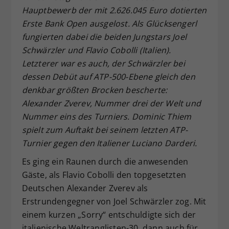
Hauptbewerb der mit 2.626.045 Euro dotierten
Dieser Wert speichert Ihre Consent-
Erste Bank Open ausgelost. Als Glücksengerl
Einstellungen. Unter anderem eine
zufällig generierte ID, für die
fungierten dabei die beiden Jungstars Joel
Zweck
historische Speicherung Ihrer
Schwärzler und Flavio Cobolli (Italien).
vorgenommen Einstellungen, falls der
Letzterer war es auch, der Schwärzler bei
Webseiten-Betreiber dies eingestellt
dessen Debüt auf ATP-500-Ebene gleich den
hat.
denkbar größten Brocken bescherte:
Alexander Zverev, Nummer drei der Welt und
Nummer eins des Turniers. Dominic Thiem
spielt zum Auftakt bei seinem letzten ATP-
Turnier gegen den Italiener Luciano Darderi.
Es ging ein Raunen durch die anwesenden
Gäste, als Flavio Cobolli den topgesetzten
Deutschen Alexander Zverev als
Erstrundengegner von Joel Schwärzler zog. Mit
einem kurzen „Sorry“ entschuldigte sich der
italienische Weltranglisten-30. dann auch für