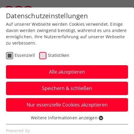
Zurück zur Newsübersicht
Datenschutzeinstellungen
Tiroler Tennisverband
Auf unserer Webseite werden Cookies verwendet. Einige
davon werden zwingend benötigt, während es uns andere
ermöglichen, Ihre Nutzererfahrung auf unserer Webseite
zu verbessern.
Turniere
ATP
Essenziell
Statistiken
Erste Bank Open:
Schwärzler bei Wien-
Alle akzeptieren
Debüt gegen Zverev
Speichern & schließen
Dominic Thiem trifft indes bei seinem
Nur essenzielle Cookies akzeptieren
großen ATP-Abschiedsauftritt zum Auftakt
auf Luciano Darderi.
Weitere Informationen anzeigen
Essenziell
Verfasst von: Presseaussendung / Redaktion, 19.10.2024
Essenzielle Cookies werden für grundlegende
Powered by