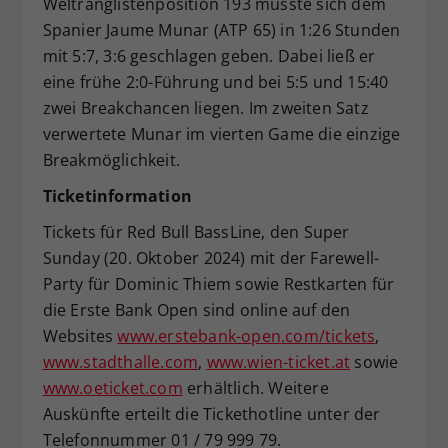
Weltranglistenposition 193 musste sich dem
Spanier Jaume Munar (ATP 65) in 1:26 Stunden
mit 5:7, 3:6 geschlagen geben. Dabei ließ er
eine frühe 2:0-Führung und bei 5:5 und 15:40
zwei Breakchancen liegen. Im zweiten Satz
verwertete Munar im vierten Game die einzige
Breakmöglichkeit.
Ticketinformation
Tickets für Red Bull BassLine, den Super
Sunday (20. Oktober 2024) mit der Farewell-
Party für Dominic Thiem sowie Restkarten für
die Erste Bank Open sind online auf den
Websites
www.erstebank-open.com/tickets
,
www.stadthalle.com
,
www.wien-ticket.at
sowie
www.oeticket.com
erhältlich. Weitere
Auskünfte erteilt die Tickethotline unter der
Telefonnummer 01 / 79 999 79.