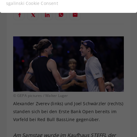
Funktionen der Webseite benötigt. Dadurch ist
sgalinski Cookie Consent
gewährleistet, dass die Webseite einwandfrei
funktioniert.
Cookie-Informationen anzeigen
Name
cookie_optin
Anbieter
Statistiken
Laufzeit
1 Jahr
Dieses Cookie wird verwendet, um
Zweck
Ihre Cookie-Einstellungen für diese
Website zu speichern.
© GEPA pictures / Walter Luger
Name
SgCookieOptin.lastPreferences
Alexander Zverev (links) und Joel Schwärzler (rechts)
standen sich bei den Erste Bank Open bereits im
Anbieter
Vorfeld bei Red Bull BassLine gegenüber.
Laufzeit
1 Jahr
Am Samstag wurde im Kaufhaus STEFFL der