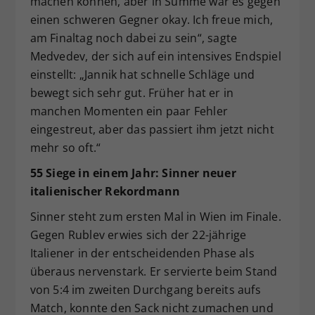
machen können, aber in Summe war es gegen
einen schweren Gegner okay. Ich freue mich,
am Finaltag noch dabei zu sein“, sagte
Medvedev, der sich auf ein intensives Endspiel
einstellt: „Jannik hat schnelle Schläge und
bewegt sich sehr gut. Früher hat er in
manchen Momenten ein paar Fehler
eingestreut, aber das passiert ihm jetzt nicht
mehr so oft.“
55 Siege in einem Jahr: Sinner neuer
italienischer Rekordmann
Sinner steht zum ersten Mal in Wien im Finale.
Gegen Rublev erwies sich der 22-jährige
Italiener in der entscheidenden Phase als
überaus nervenstark. Er servierte beim Stand
von 5:4 im zweiten Durchgang bereits aufs
Match, konnte den Sack nicht zumachen und