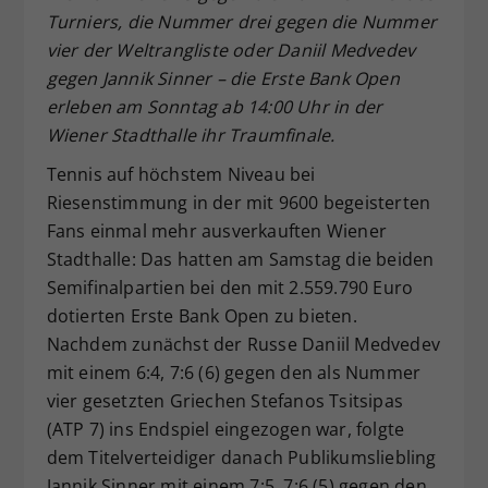
Turniers, die Nummer drei gegen die Nummer
Dieser Wert speichert Ihre Consent-
vier der Weltrangliste oder Daniil Medvedev
Einstellungen. Unter anderem eine
zufällig generierte ID, für die
gegen Jannik Sinner – die Erste Bank Open
Zweck
historische Speicherung Ihrer
erleben am Sonntag ab 14:00 Uhr in der
vorgenommen Einstellungen, falls der
Wiener Stadthalle ihr Traumfinale.
Webseiten-Betreiber dies eingestellt
hat.
Tennis auf höchstem Niveau bei
Riesenstimmung in der mit 9600 begeisterten
Fans einmal mehr ausverkauften Wiener
Stadthalle: Das hatten am Samstag die beiden
Semifinalpartien bei den mit 2.559.790 Euro
dotierten Erste Bank Open zu bieten.
Nachdem zunächst der Russe Daniil Medvedev
mit einem 6:4, 7:6 (6) gegen den als Nummer
vier gesetzten Griechen Stefanos Tsitsipas
(ATP 7) ins Endspiel eingezogen war, folgte
dem Titelverteidiger danach Publikumsliebling
Jannik Sinner mit einem 7:5, 7:6 (5) gegen den