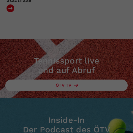
Stadthalle
Tennissport live
und auf Abruf
ÖTV TV
Inside-In
Der Podcast des ÖTV