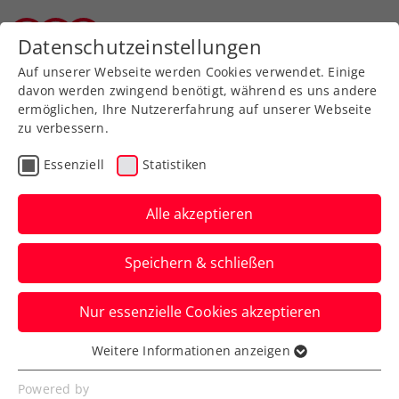
Zurück zur Newsübersicht
Datenschutzeinstellungen
Tiroler Tennisverband
Auf unserer Webseite werden Cookies verwendet. Einige
davon werden zwingend benötigt, während es uns andere
ermöglichen, Ihre Nutzererfahrung auf unserer Webseite
zu verbessern.
Turniere
ATP
Essenziell
Statistiken
Erste Bank Open:
Traumfinale zwischen
Alle akzeptieren
Medvedev und Sinner
Speichern & schließen
Beim ATP-500-Turnier in Wien kommt es
Nur essenzielle Cookies akzeptieren
im Endspiel am Sonntag zum Showdown
der beiden Topgesetzten.
Weitere Informationen anzeigen
Essenziell
Verfasst von: Presseaussendung / Redaktion, 28.10.2023
Essenzielle Cookies werden für grundlegende
Powered by