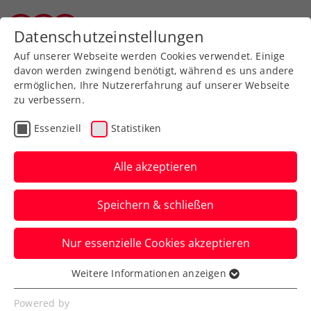
Zurück zur Newsübersicht
Datenschutzeinstellungen
Tiroler Tennisverband
Auf unserer Webseite werden Cookies verwendet. Einige
davon werden zwingend benötigt, während es uns andere
ermöglichen, Ihre Nutzererfahrung auf unserer Webseite
zu verbessern.
Turniere
ITF
Essenziell
Statistiken
ITF Brcko: Pichler
erreicht nächstes
Alle akzeptieren
Doppelendspiel
Speichern & schließen
… sein bereits zweites seit Anfang April.
Nur essenzielle Cookies akzeptieren
Mit einem Happy End klappt es allerdings
erneut nicht.
Weitere Informationen anzeigen
Essenziell
Verfasst von: Manuel Wachta, 29.05.2023
Essenzielle Cookies werden für grundlegende
Powered by