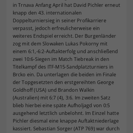
in Trnava Anfang April hat David Pichler erneut
Dieser Wert speichert Ihre Consent-
knapp den 43. internationalen
Einstellungen. Unter anderem eine
Doppelturniersieg in seiner Profikarriere
zufällig generierte ID, für die
Zweck
historische Speicherung Ihrer
verpasst, jedoch erfreulicherweise ein
vorgenommen Einstellungen, falls der
weiteres Endspiel erreicht. Der Burgenländer
Webseiten-Betreiber dies eingestellt
zog mit dem Slowaken Lukas Pokorny mit
hat.
einem 6:1,-6:2-Auftakterfolg und anschließend
zwei 10:6-Siegen im Match Tiebreak in den
Titelkampf des ITF-M15-Sandplatzturniers in
Brcko ein. Da unterlagen die beiden im Finale
der Topgesetzten den erstgereihten George
Goldhoff (USA) und Brandon Walkin
(Australien) mit 6:7 (4), 3:6. Im zweiten Satz
blieb hierbei eine späte Aufholjagd von 0:5
ausgehend letztlich unbelohnt. Im Einzel hatte
Pichler diesmal eine knappe Auftaktniederlage
kassiert. Sebastian Sorger (ATP 769) war durch