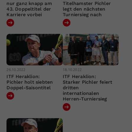
nur ganz knapp am
Titelhamster Pichler
43. Doppeltitel der
legt den nächsten
Karriere vorbei
Turniersieg nach
26.10.2022
18.10.2022
ITF Heraklion:
ITF Heraklion:
Pichler holt siebten
Starker Pichler feiert
Doppel-Saisontitel
dritten
internationalen
Herren-Turniersieg