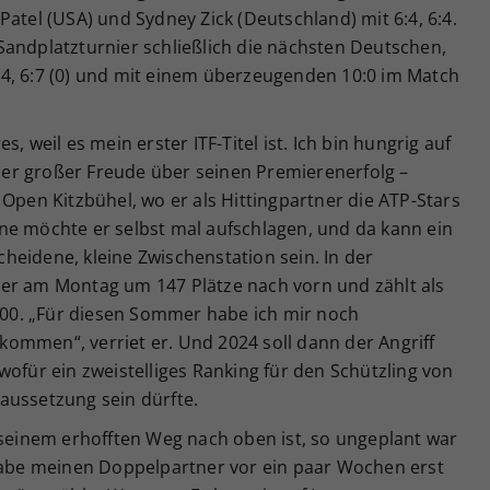
atel (USA) und Sydney Zick (Deutschland) mit 6:4, 6:4.
Sandplatzturnier schließlich die nächsten Deutschen,
4, 6:7 (0) und mit einem überzeugenden 10:0 im Match
, weil es mein erster ITF-Titel ist. Ich bin hungrig auf
aller großer Freude über seinen Premierenerfolg –
 Open Kitzbühel, wo er als Hittingpartner die ATP-Stars
ne möchte er selbst mal aufschlagen, und da kann ein
scheidene, kleine Zwischenstation sein. In der
er am Montag um 147 Plätze nach vorn und zählt als
0. „Für diesen Sommer habe ich mir noch
ommen“, verriet er. Und 2024 soll dann der Angriff
wofür ein zweistelliges Ranking für den Schützling von
aussetzung sein dürfte.
 seinem erhofften Weg nach oben ist, so ungeplant war
 habe meinen Doppelpartner vor ein paar Wochen erst