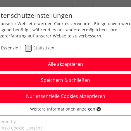
ÖTV
Landesverbände
News
tenschutzeinstellungen
 unserer Webseite werden Cookies verwendet. Einige davon wer
Ausbildung
Services
Über uns
FAQ
ngend benötigt, während es uns andere ermöglichen, Ihre
zererfahrung auf unserer Webseite zu verbessern.
Essenziell
Statistiken
Alle akzeptieren
Speichern & schließen
Nur essenzielle Cookies akzeptieren
 geplante ungeplante
Weitere Informationen anzeigen
ssenziell
ander Wagner
senzielle Cookies werden für grundlegende Funktionen der
ered by
bseite benötigt. Dadurch ist gewährleistet, dass die Webseite
linski Cookie Consent