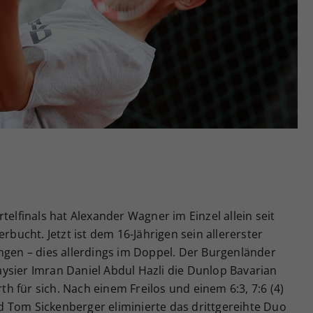
Zweck
generierte ID, für die historische Speicherung
Ihrer vorgenommen Einstellungen, falls der
Webseiten-Betreiber dies eingestellt hat.
telfinals hat Alexander Wagner im Einzel allein seit
rbucht. Jetzt ist dem 16-Jährigen sein allererster
ngen – dies allerdings im Doppel. Der Burgenländer
ysier Imran Daniel Abdul Hazli die Dunlop Bavarian
 für sich. Nach einem Freilos und einem 6:3, 7:6 (4)
 Tom Sickenberger eliminierte das drittgereihte Duo