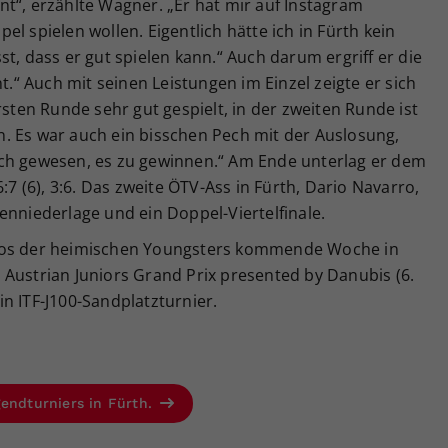
t“, erzählte Wagner. „Er hat mir auf Instagram
l spielen wollen. Eigentlich hätte ich in Fürth kein
t, dass er gut spielen kann.“ Auch darum ergriff er die
nt.“ Auch mit seinen Leistungen im Einzel zeigte er sich
rsten Runde sehr gut gespielt, in der zweiten Runde ist
. Es war auch ein bisschen Pech mit der Auslosung,
ich gewesen, es zu gewinnen.“ Am Ende unterlag er dem
:7 (6), 3:6. Das zweite ÖTV-Ass in Fürth, Dario Navarro,
enniederlage und ein Doppel-Viertelfinale.
Gros der heimischen Youngsters kommende Woche in
 Austrian Juniors Grand Prix presented by Danubis (6.
n ITF-J100-Sandplatzturnier.
gendturniers in Fürth.