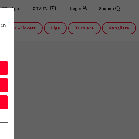
ÖTV App
ÖTV TV
Login
Suchen
den
DC-Tickets
Liga
Turniere
Rangliste