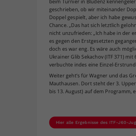
beim Turnier in Bludenz kennengelern
geschrieben, ob wir miteinander Doppe
Doppel gespielt, aber ich habe gewuss
Chance. „Das hat sich letztlich geloh
nicht unzufrieden: „Ich habe in der e
es gegen den Erstgesetzten gegangen
doch es war eng. Es wäre auch mögl
Ukrainer Glib Sekachov (ITF 371) mit 6
verbuchte indes eine Einzel-Erstrund
Weiter geht’s für Wagner und das 
Mauthausen. Dort steht der 3. Upper
bis 13. August) auf dem Programm, ei
Hier alle Ergebnisse des ITF-J60-Ju