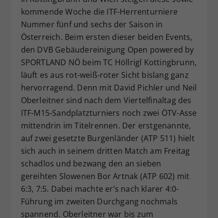
kommende Woche die ITF-Herrenturniere
Dieser Wert speichert Ihre Consent-
Einstellungen. Unter anderem eine
Nummer fünf und sechs der Saison in
zufällig generierte ID, für die
Österreich. Beim ersten dieser beiden Events,
Zweck
historische Speicherung Ihrer
den DVB Gebäudereinigung Open powered by
vorgenommen Einstellungen, falls der
SPORTLAND NÖ beim TC Höllrigl Kottingbrunn,
Webseiten-Betreiber dies eingestellt
läuft es aus rot-weiß-roter Sicht bislang ganz
hat.
hervorragend. Denn mit David Pichler und Neil
Oberleitner sind nach dem Viertelfinaltag des
ITF-M15-Sandplatzturniers noch zwei ÖTV-Asse
mittendrin im Titelrennen. Der erstgenannte,
auf zwei gesetzte Burgenländer (ATP 511) hielt
sich auch in seinem dritten Match am Freitag
schadlos und bezwang den an sieben
gereihten Slowenen Bor Artnak (ATP 602) mit
6:3, 7:5. Dabei machte er’s nach klarer 4:0-
Führung im zweiten Durchgang nochmals
spannend. Oberleitner war bis zum