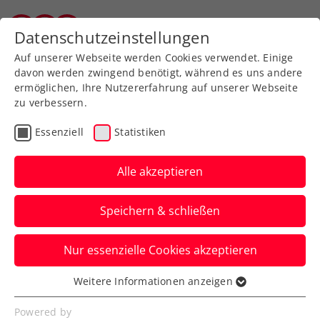
Zurück zur Newsübersicht
Datenschutzeinstellungen
Tiroler Tennisverband
Auf unserer Webseite werden Cookies verwendet. Einige
davon werden zwingend benötigt, während es uns andere
ermöglichen, Ihre Nutzererfahrung auf unserer Webseite
zu verbessern.
Turniere
ITF
Essenziell
Statistiken
ITF Kottingbrunn:
Halbfinale! Pichler und
Alle akzeptieren
Oberleitner bleiben im
Speichern & schließen
Titelrennen
Nur essenzielle Cookies akzeptieren
Im Doppel kommt es zum rot-weiß-roten
Finalduell zwischen David Pichler und Joel
Weitere Informationen anzeigen
Essenziell
Schwärzler.
Essenzielle Cookies werden für grundlegende
Powered by