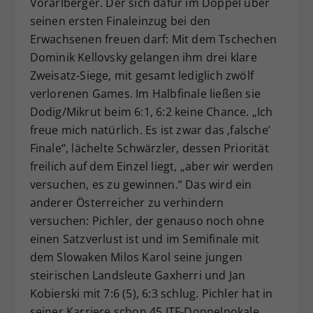
Vorarlberger. Der sich dafür im Doppel über
seinen ersten Finaleinzug bei den
Erwachsenen freuen darf: Mit dem Tschechen
Dominik Kellovsky gelangen ihm drei klare
Zweisatz-Siege, mit gesamt lediglich zwölf
verlorenen Games. Im Halbfinale ließen sie
Dodig/Mikrut beim 6:1, 6:2 keine Chance. „Ich
freue mich natürlich. Es ist zwar das ‚falsche’
Finale“, lächelte Schwärzler, dessen Priorität
freilich auf dem Einzel liegt, „aber wir werden
versuchen, es zu gewinnen.“ Das wird ein
anderer Österreicher zu verhindern
versuchen: Pichler, der genauso noch ohne
einen Satzverlust ist und im Semifinale mit
dem Slowaken Milos Karol seine jungen
steirischen Landsleute Gaxherri und Jan
Kobierski mit 7:6 (5), 6:3 schlug. Pichler hat in
seiner Karriere schon 45 ITF-Doppelpokale