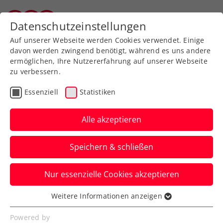
Zurück zur Newsübersicht
Datenschutzeinstellungen
Tiroler Tennisverband
Auf unserer Webseite werden Cookies verwendet. Einige
davon werden zwingend benötigt, während es uns andere
ermöglichen, Ihre Nutzererfahrung auf unserer Webseite
zu verbessern.
Turniere
ITF
Essenziell
Statistiken
ITF Nottingham: Paszek
schrammt erneut am
Alle akzeptieren
Finaleinzug vorbei
Speichern & schließen
Trotzdem nähert sich das routinierte ÖTV-
Nur essenzielle Cookies akzeptieren
Ass der Rückkehr unter die Top 300 der
Welt.
Weitere Informationen anzeigen
Essenziell
Verfasst von: Manuel Wachta, 08.05.2024
Essenzielle Cookies werden für grundlegende
Powered by