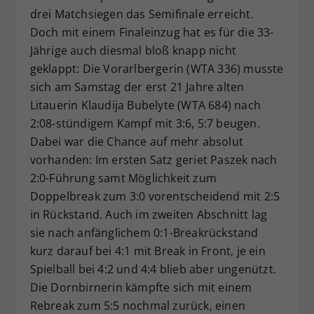
drei Matchsiegen das Semifinale erreicht.
Dieser Wert speichert Ihre Consent-
Doch mit einem Finaleinzug hat es für die 33-
Einstellungen. Unter anderem eine
zufällig generierte ID, für die
Jährige auch diesmal bloß knapp nicht
Zweck
historische Speicherung Ihrer
geklappt: Die Vorarlbergerin (WTA 336) musste
vorgenommen Einstellungen, falls der
sich am Samstag der erst 21 Jahre alten
Webseiten-Betreiber dies eingestellt
Litauerin Klaudija Bubelyte (WTA 684) nach
hat.
2:08-stündigem Kampf mit 3:6, 5:7 beugen.
Dabei war die Chance auf mehr absolut
vorhanden: Im ersten Satz geriet Paszek nach
2:0-Führung samt Möglichkeit zum
Doppelbreak zum 3:0 vorentscheidend mit 2:5
in Rückstand. Auch im zweiten Abschnitt lag
sie nach anfänglichem 0:1-Breakrückstand
kurz darauf bei 4:1 mit Break in Front, je ein
Spielball bei 4:2 und 4:4 blieb aber ungenützt.
Die Dornbirnerin kämpfte sich mit einem
Rebreak zum 5:5 nochmal zurück, einen