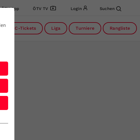
ÖTV App
ÖTV TV
Login
Suchen
den
DC-Tickets
Liga
Turniere
Rangliste