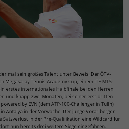
Zweck
generierte ID, für die historische Speicherung
Ihrer vorgenommen Einstellungen, falls der
Webseiten-Betreiber dies eingestellt hat.
eder mal sein großes Talent unter Beweis. Der ÖTV-
gen Megasaray Tennis Academy Cup, einem ITF-M15-
ein erstes internationales Halbfinale bei den Herren
ren und knapp zwei Monaten, bei seiner erst dritten
powered by EVN (dem ATP-100-Challenger in Tulln)
 in Antalya in der Vorwoche. Der junge Vorarlberger
e Satzverlust in der Pre-Qualifikation eine Wildcard für
ort nun bereits drei weitere Siege eingefahren.