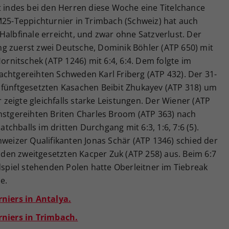
t indes bei den Herren diese Woche eine Titelchance
M25-Teppichturnier in Trimbach (Schweiz) hat auch
Halbfinale erreicht, und zwar ohne Satzverlust. Der
g zuerst zwei Deutsche, Dominik Böhler (ATP 650) mit
Hornitschek (ATP 1246) mit 6:4, 6:4. Dem folgte im
en achtgereihten Schweden Karl Friberg (ATP 432). Der 31-
 fünftgesetzten Kasachen Beibit Zhukayev (ATP 318) um
r zeigte gleichfalls starke Leistungen. Der Wiener (ATP
chstgereihten Briten Charles Broom (ATP 363) nach
chballs im dritten Durchgang mit 6:3, 1:6, 7:6 (5).
hweizer Qualifikanten Jonas Schär (ATP 1346) schied der
n den zweitgesetzten Kacper Zuk (ATP 258) aus. Beim 6:7
ndspiel stehenden Polen hatte Oberleitner im Tiebreak
e.
rniers in Antalya.
rniers in Trimbach.