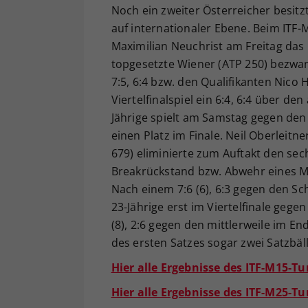
Noch ein zweiter Österreicher besitz
auf internationaler Ebene. Beim ITF-
Maximilian Neuchrist am Freitag das 
topgesetzte Wiener (ATP 250) bezwan
7:5, 6:4 bzw. den Qualifikanten Nico 
Viertelfinalspiel ein 6:4, 6:4 über d
Jährige spielt am Samstag gegen den
einen Platz im Finale. Neil Oberleitne
679) eliminierte zum Auftakt den se
Breakrückstand bzw. Abwehr eines Mat
Nach einem 7:6 (6), 6:3 gegen den Sc
23-Jährige erst im Viertelfinale gege
(8), 2:6 gegen den mittlerweile im E
des ersten Satzes sogar zwei Satzbäll
Hier alle Ergebnisse des ITF-M15-Tu
Hier alle Ergebnisse des ITF-M25-Tu