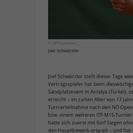
© GEPA pictures
Joel Schwärzler
Joel Schwärzler stellt dieser Tage wi
Vertragsspieler hat beim dieswöchi
Sandplatzevent in Antalya (Türkei), s
erreicht – im zarten Alter von 17 Jah
Turnierteilnahme nach den NÖ Open 
bzw. einem weiteren ITF-M15-Turnier
hatte sich zuerst mit fünf Siegen ohn
den Hauptbewerb erspielt – und hat d