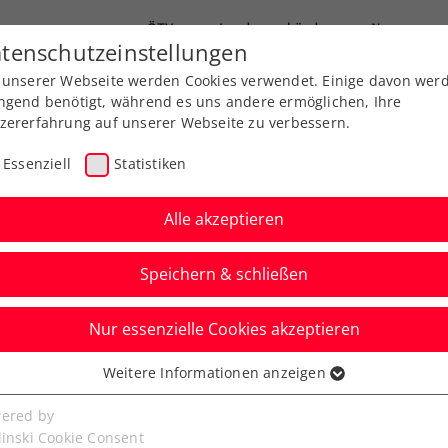
ÖTV
Landesverbände
News
tenschutzeinstellungen
 unserer Webseite werden Cookies verwendet. Einige davon wer
Ausbildung
Services
Über uns
FAQ
ngend benötigt, während es uns andere ermöglichen, Ihre
zererfahrung auf unserer Webseite zu verbessern.
Essenziell
Statistiken
Alle akzeptieren
Speichern & schließen
Nur essenzielle Cookies akzeptieren
rzler siegt in Antalya
Weitere Informationen anzeigen
ssenziell
ren-Halbfinale mit erst
senzielle Cookies werden für grundlegende Funktionen der
ered by
bseite benötigt. Dadurch ist gewährleistet, dass die Webseite
linski Cookie Consent