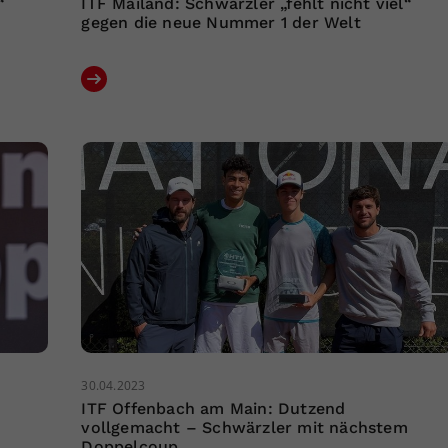
“
ITF Mailand: Schwärzler „fehlt nicht viel“
gegen die neue Nummer 1 der Welt
30.04.2023
ITF Offenbach am Main: Dutzend
vollgemacht – Schwärzler mit nächstem
Doppelcoup