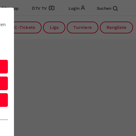
ÖTV App
ÖTV TV
Login
Suchen
den
DC-Tickets
Liga
Turniere
Rangliste