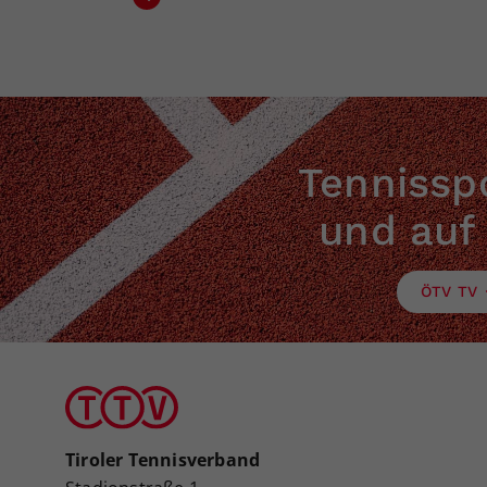
Tennisspo
und auf
ÖTV TV
Tiroler Tennisverband