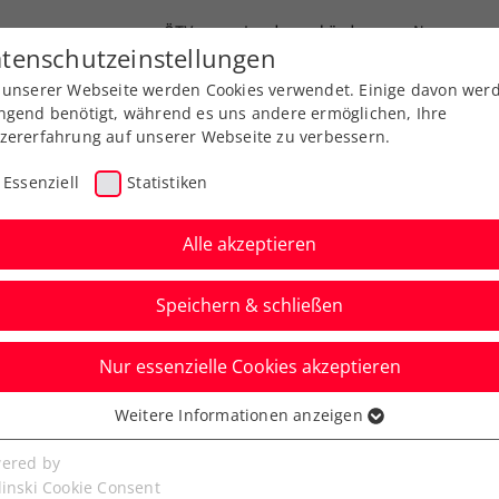
ÖTV
Landesverbände
News
tenschutzeinstellungen
 unserer Webseite werden Cookies verwendet. Einige davon wer
Ausbildung
Services
Über uns
FAQ
ngend benötigt, während es uns andere ermöglichen, Ihre
zererfahrung auf unserer Webseite zu verbessern.
Essenziell
Statistiken
Alle akzeptieren
Speichern & schließen
Nur essenzielle Cookies akzeptieren
enex: Oberleitner
Weitere Informationen anzeigen
ssenziell
e mit erstem
senzielle Cookies werden für grundlegende Funktionen der
ered by
bseite benötigt. Dadurch ist gewährleistet, dass die Webseite
linski Cookie Consent