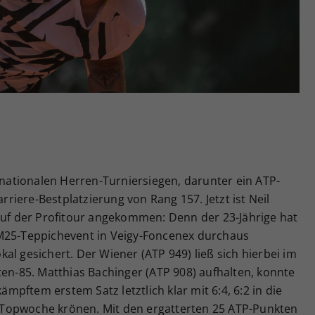
Zweck
generierte ID, für die historische Speicherung
Ihrer vorgenommen Einstellungen, falls der
Webseiten-Betreiber dies eingestellt hat.
ernationalen Herren-Turniersiegen, darunter ein ATP-
arriere-Bestplatzierung von Rang 157. Jetzt ist Neil
 auf der Profitour angekommen: Denn der 23-Jährige hat
-M25-Teppichevent in Veigy-Foncenex durchaus
al gesichert. Der Wiener (ATP 949) ließ sich hierbei im
ten-85. Matthias Bachinger (ATP 908) aufhalten, konnte
pftem erstem Satz letztlich klar mit 6:4, 6:2 in die
Topwoche krönen. Mit den ergatterten 25 ATP-Punkten