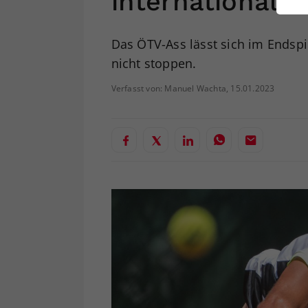
internationalem
ei
Das ÖTV-Ass lässt sich im Endsp
nicht stoppen.
S
Verfasst von: Manuel Wachta, 15.01.2023