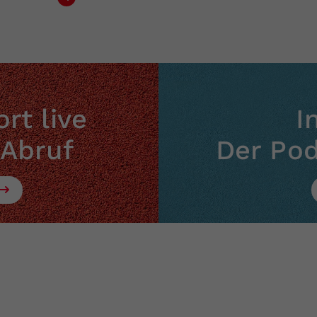
rt live
I
 Abruf
Der Po