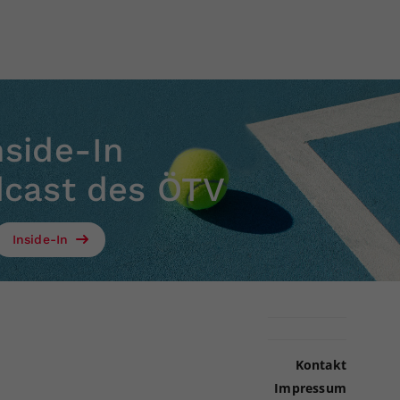
nside-In
dcast des ÖTV
Inside-In
Kontakt
Impressum