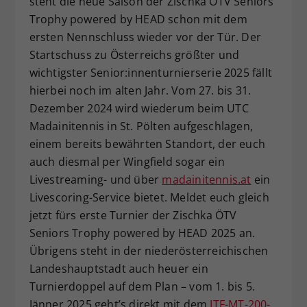
steht die neue Saison der Zischka ÖTV Seniors
Dieser Wert speichert Ihre Consent-
Trophy powered by HEAD schon mit dem
Einstellungen. Unter anderem eine
ersten Nennschluss wieder vor der Tür. Der
zufällig generierte ID, für die
Startschuss zu Österreichs größter und
Zweck
historische Speicherung Ihrer
wichtigster Senior:innenturnierserie 2025 fällt
vorgenommen Einstellungen, falls der
hierbei noch im alten Jahr. Vom 27. bis 31.
Webseiten-Betreiber dies eingestellt
hat.
Dezember 2024 wird wiederum beim UTC
Madainitennis in St. Pölten aufgeschlagen,
einem bereits bewährten Standort, der euch
auch diesmal per Wingfield sogar ein
Livestreaming- und über
madainitennis.at
ein
Livescoring-Service bietet. Meldet euch gleich
jetzt fürs erste Turnier der Zischka ÖTV
Seniors Trophy powered by HEAD 2025 an.
Übrigens steht in der niederösterreichischen
Landeshauptstadt auch heuer ein
Turnierdoppel auf dem Plan – vom 1. bis 5.
Jänner 2025 geht’s direkt mit dem
ITF-MT-200-