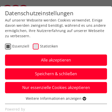
Zurück zur Newsübersicht
Datenschutzeinstellungen
Tiroler Tennisverband
Auf unserer Webseite werden Cookies verwendet. Einige
davon werden zwingend benötigt, während es uns andere
ermöglichen, Ihre Nutzererfahrung auf unserer Webseite
zu verbessern.
Turniere
Senioren
Essenziell
Statistiken
Jetzt anmelden fürs 1.
Turnier der Zischka ÖTV
Alle akzeptieren
Seniors Trophy powered
Speichern & schließen
by HEAD
Nur essenzielle Cookies akzeptieren
Am 20. Dezember 2024 ist bereits
Nennschluss für den ersten Stopp der
Weitere Informationen anzeigen
Essenziell
Senior:innenturnierserie 2025.
Essenzielle Cookies werden für grundlegende
Powered by