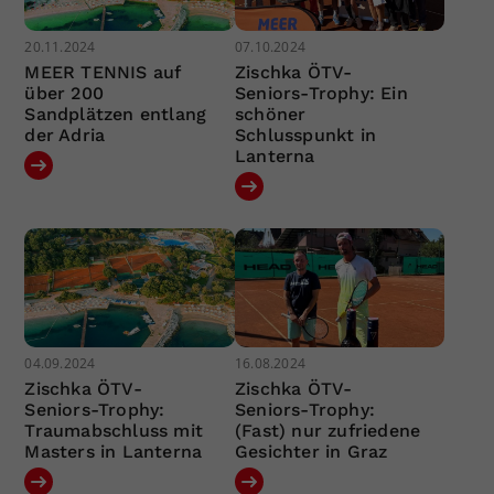
20.11.2024
07.10.2024
MEER TENNIS auf
Zischka ÖTV-
über 200
Seniors-Trophy: Ein
Sandplätzen entlang
schöner
der Adria
Schlusspunkt in
Lanterna
04.09.2024
16.08.2024
Zischka ÖTV-
Zischka ÖTV-
Seniors-Trophy:
Seniors-Trophy:
Traumabschluss mit
(Fast) nur zufriedene
Masters in Lanterna
Gesichter in Graz