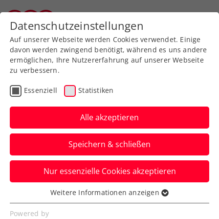
Zurück zur Newsübersicht
Datenschutzeinstellungen
Tiroler Tennisverband
Auf unserer Webseite werden Cookies verwendet. Einige
davon werden zwingend benötigt, während es uns andere
ermöglichen, Ihre Nutzererfahrung auf unserer Webseite
zu verbessern.
Verbands-Info
Essenziell
Statistiken
Jetzt lesen: Das KURIER-
Tennismagazin 2026 ist
Alle akzeptieren
da
Speichern & schließen
Auf der KURIER-Website gibt es das
Nur essenzielle Cookies akzeptieren
diesjährige Werk bereits in voller Pracht.
Verfasst von: Manuel Wachta, 26.03.2026
Weitere Informationen anzeigen
Essenziell
Essenzielle Cookies werden für grundlegende
Powered by