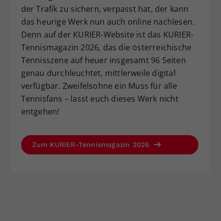
der Trafik zu sichern, verpasst hat, der kann
Dieser Wert speichert Ihre Consent-
das heurige Werk nun auch online nachlesen.
Einstellungen. Unter anderem eine
zufällig generierte ID, für die
Denn auf der KURIER-Website ist das KURIER-
Zweck
historische Speicherung Ihrer
Tennismagazin 2026, das die österreichische
vorgenommen Einstellungen, falls der
Tennisszene auf heuer insgesamt 96 Seiten
Webseiten-Betreiber dies eingestellt
genau durchleuchtet, mittlerweile digital
hat.
verfügbar. Zweifelsohne ein Muss für alle
Tennisfans – lasst euch dieses Werk nicht
entgehen!
Zum KURIER-Tennismagazin 2026