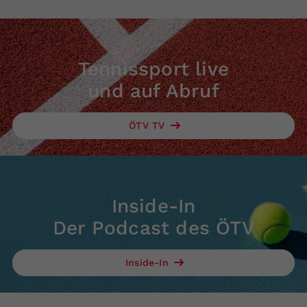
Tennissport live
und auf Abruf
ÖTV TV
Inside-In
Der Podcast des ÖTV
Inside-In