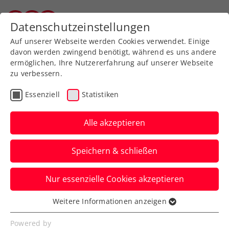
Zurück zur Newsübersicht
Datenschutzeinstellungen
Tiroler Tennisverband
Auf unserer Webseite werden Cookies verwendet. Einige
davon werden zwingend benötigt, während es uns andere
ermöglichen, Ihre Nutzererfahrung auf unserer Webseite
zu verbessern.
Ausbildung
Verbands-Info
Essenziell
Statistiken
Jürgens beste
Tennistipps – Teil 2: Die
Alle akzeptieren
beidhändige Rückhand
Speichern & schließen
ÖTV-Sportdirektor Jürgen Melzer zeigt
Nur essenzielle Cookies akzeptieren
euch mit ÖTV-Ausbildungsreferent Harald
Mair die richtige Technik.
Weitere Informationen anzeigen
Essenziell
Verfasst von: Manuel Wachta, 29.05.2024
Essenzielle Cookies werden für grundlegende
Powered by