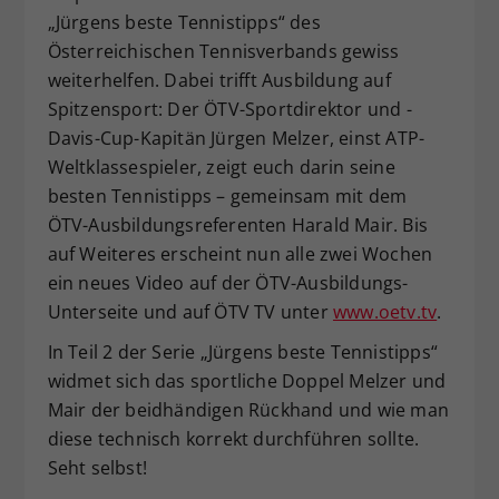
„Jürgens beste Tennistipps“ des
Dieser Wert speichert Ihre Consent-
Österreichischen Tennisverbands gewiss
Einstellungen. Unter anderem eine
zufällig generierte ID, für die
weiterhelfen. Dabei trifft Ausbildung auf
Zweck
historische Speicherung Ihrer
Spitzensport: Der ÖTV-Sportdirektor und -
vorgenommen Einstellungen, falls der
Davis-Cup-Kapitän Jürgen Melzer, einst ATP-
Webseiten-Betreiber dies eingestellt
Weltklassespieler, zeigt euch darin seine
hat.
besten Tennistipps – gemeinsam mit dem
ÖTV-Ausbildungsreferenten Harald Mair. Bis
auf Weiteres erscheint nun alle zwei Wochen
ein neues Video auf der ÖTV-Ausbildungs-
Unterseite und auf ÖTV TV unter
www.oetv.tv
.
In Teil 2 der Serie „Jürgens beste Tennistipps“
widmet sich das sportliche Doppel Melzer und
Mair der beidhändigen Rückhand und wie man
diese technisch korrekt durchführen sollte.
Seht selbst!