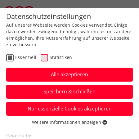
Zurück zur Newsübersicht
Datenschutzeinstellungen
Tiroler Tennisverband
Auf unserer Webseite werden Cookies verwendet. Einige
davon werden zwingend benötigt, während es uns andere
ermöglichen, Ihre Nutzererfahrung auf unserer Webseite
zu verbessern.
Ausbildung
Verbands-Info
Essenziell
Statistiken
Jürgens beste
Tennistipps – Teil 4: Der
Alle akzeptieren
Rückhandslice
Speichern & schließen
ÖTV-Sportdirektor Jürgen Melzer zeigt
Nur essenzielle Cookies akzeptieren
euch mit ÖTV-Ausbildungsreferent Harald
Mair die richtige Technik.
Weitere Informationen anzeigen
Essenziell
Verfasst von: Manuel Wachta, 26.06.2024
Essenzielle Cookies werden für grundlegende
Powered by