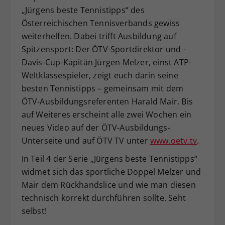
„Jürgens beste Tennistipps“ des
Dieser Wert speichert Ihre Consent-
Österreichischen Tennisverbands gewiss
Einstellungen. Unter anderem eine
zufällig generierte ID, für die
weiterhelfen. Dabei trifft Ausbildung auf
Zweck
historische Speicherung Ihrer
Spitzensport: Der ÖTV-Sportdirektor und -
vorgenommen Einstellungen, falls der
Davis-Cup-Kapitän Jürgen Melzer, einst ATP-
Webseiten-Betreiber dies eingestellt
Weltklassespieler, zeigt euch darin seine
hat.
besten Tennistipps – gemeinsam mit dem
ÖTV-Ausbildungsreferenten Harald Mair. Bis
auf Weiteres erscheint alle zwei Wochen ein
neues Video auf der ÖTV-Ausbildungs-
Unterseite und auf ÖTV TV unter
www.oetv.tv
.
In Teil 4 der Serie „Jürgens beste Tennistipps“
widmet sich das sportliche Doppel Melzer und
Mair dem Rückhandslice und wie man diesen
technisch korrekt durchführen sollte. Seht
selbst!