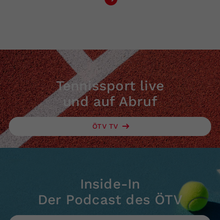
Tennissport live
und auf Abruf
ÖTV TV
Inside-In
Der Podcast des ÖTV