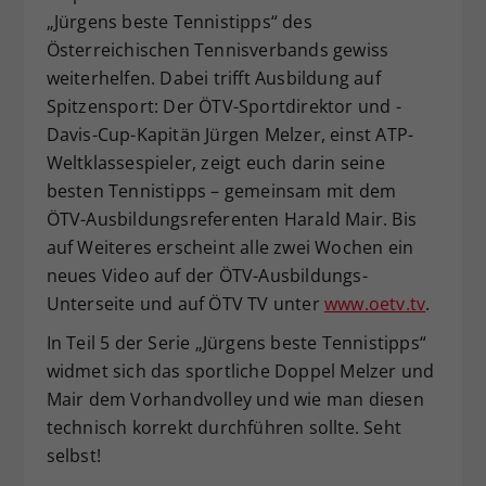
„Jürgens beste Tennistipps“ des
Dieser Wert speichert Ihre Consent-
Österreichischen Tennisverbands gewiss
Einstellungen. Unter anderem eine
zufällig generierte ID, für die
weiterhelfen. Dabei trifft Ausbildung auf
Zweck
historische Speicherung Ihrer
Spitzensport: Der ÖTV-Sportdirektor und -
vorgenommen Einstellungen, falls der
Davis-Cup-Kapitän Jürgen Melzer, einst ATP-
Webseiten-Betreiber dies eingestellt
Weltklassespieler, zeigt euch darin seine
hat.
besten Tennistipps – gemeinsam mit dem
ÖTV-Ausbildungsreferenten Harald Mair. Bis
auf Weiteres erscheint alle zwei Wochen ein
neues Video auf der ÖTV-Ausbildungs-
Unterseite und auf ÖTV TV unter
www.oetv.tv
.
In Teil 5 der Serie „Jürgens beste Tennistipps“
widmet sich das sportliche Doppel Melzer und
Mair dem Vorhandvolley und wie man diesen
technisch korrekt durchführen sollte. Seht
selbst!