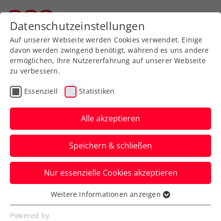
Zurück zur Newsübersicht
Datenschutzeinstellungen
Tiroler Tennisverband
Auf unserer Webseite werden Cookies verwendet. Einige
davon werden zwingend benötigt, während es uns andere
ermöglichen, Ihre Nutzererfahrung auf unserer Webseite
zu verbessern.
Ausbildung
Verbands-Info
Essenziell
Statistiken
Jürgens beste
Tennistipps – Teil 5: Der
Alle akzeptieren
Vorhandvolley
Speichern & schließen
ÖTV-Sportdirektor Jürgen Melzer zeigt
Nur essenzielle Cookies akzeptieren
euch mit ÖTV-Ausbildungsreferent Harald
Mair die richtige Technik.
Weitere Informationen anzeigen
Essenziell
Verfasst von: Manuel Wachta, 10.07.2024
Essenzielle Cookies werden für grundlegende
Powered by