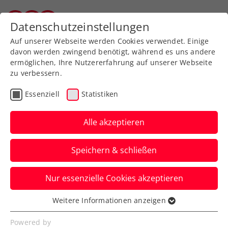
Zurück zur Newsübersicht
Datenschutzeinstellungen
Tiroler Tennisverband
Auf unserer Webseite werden Cookies verwendet. Einige
davon werden zwingend benötigt, während es uns andere
ermöglichen, Ihre Nutzererfahrung auf unserer Webseite
zu verbessern.
Ausbildung
Verbands-Info
Essenziell
Statistiken
Jürgens beste
Tennistipps – Teil 6: Der
Alle akzeptieren
Rückhandvolley
Speichern & schließen
ÖTV-Sportdirektor Jürgen Melzer zeigt
Nur essenzielle Cookies akzeptieren
euch mit ÖTV-Ausbildungsreferent Harald
Mair die richtige Technik.
Weitere Informationen anzeigen
Essenziell
Verfasst von: Manuel Wachta, 07.08.2024
Essenzielle Cookies werden für grundlegende
Powered by