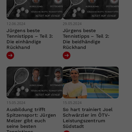
12.06.2024
29.05.2024
Jürgens beste
Jürgens beste
Tennistipps – Teil 3:
Tennistipps – Teil 2:
Die einhändige
Die beidhändige
Rückhand
Rückhand
15.05.2024
15.05.2024
Ausbildung trifft
So hart trainiert Joel
Spitzensport: Jürgen
Schwärzler im ÖTV-
Melzer gibt euch
Leistungszentrum
seine besten
Südstadt
Tennistipps