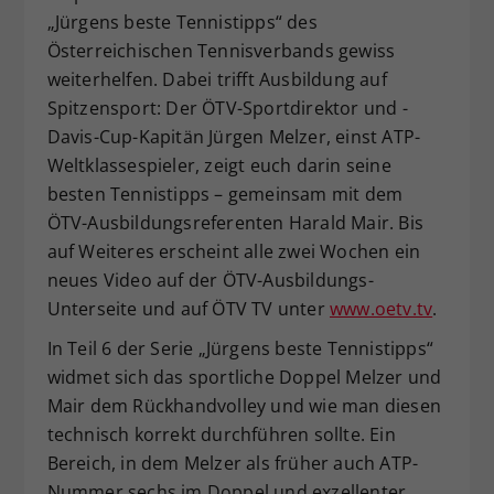
„Jürgens beste Tennistipps“ des
Dieser Wert speichert Ihre Consent-
Österreichischen Tennisverbands gewiss
Einstellungen. Unter anderem eine
zufällig generierte ID, für die
weiterhelfen. Dabei trifft Ausbildung auf
Zweck
historische Speicherung Ihrer
Spitzensport: Der ÖTV-Sportdirektor und -
vorgenommen Einstellungen, falls der
Davis-Cup-Kapitän Jürgen Melzer, einst ATP-
Webseiten-Betreiber dies eingestellt
Weltklassespieler, zeigt euch darin seine
hat.
besten Tennistipps – gemeinsam mit dem
ÖTV-Ausbildungsreferenten Harald Mair. Bis
auf Weiteres erscheint alle zwei Wochen ein
neues Video auf der ÖTV-Ausbildungs-
Unterseite und auf ÖTV TV unter
www.oetv.tv
.
In Teil 6 der Serie „Jürgens beste Tennistipps“
widmet sich das sportliche Doppel Melzer und
Mair dem Rückhandvolley und wie man diesen
technisch korrekt durchführen sollte. Ein
Bereich, in dem Melzer als früher auch ATP-
Nummer sechs im Doppel und exzellenter