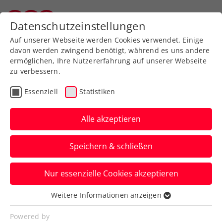
Zurück zur Newsübersicht
Datenschutzeinstellungen
Tiroler Tennisverband
Auf unserer Webseite werden Cookies verwendet. Einige
davon werden zwingend benötigt, während es uns andere
ermöglichen, Ihre Nutzererfahrung auf unserer Webseite
zu verbessern.
Ausbildung
Verbands-Info
Essenziell
Statistiken
Jürgens beste
Tennistipps – Teil 6: Der
Alle akzeptieren
Rückhandvolley
Speichern & schließen
ÖTV-Sportdirektor Jürgen Melzer zeigt
Nur essenzielle Cookies akzeptieren
euch mit ÖTV-Ausbildungsreferent Harald
Mair die richtige Technik.
Weitere Informationen anzeigen
Essenziell
Verfasst von: Manuel Wachta, 07.08.2024
Essenzielle Cookies werden für grundlegende
Powered by