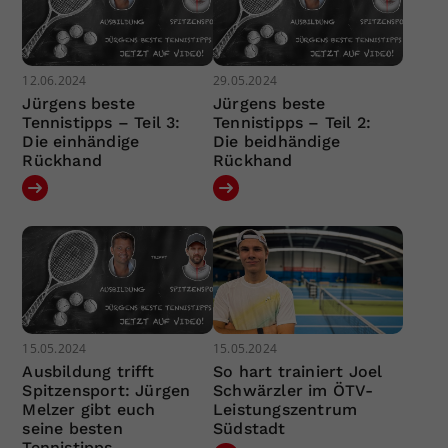
12.06.2024
29.05.2024
Jürgens beste
Jürgens beste
Tennistipps – Teil 3:
Tennistipps – Teil 2:
Die einhändige
Die beidhändige
Rückhand
Rückhand
15.05.2024
15.05.2024
Ausbildung trifft
So hart trainiert Joel
Spitzensport: Jürgen
Schwärzler im ÖTV-
Melzer gibt euch
Leistungszentrum
seine besten
Südstadt
Tennistipps