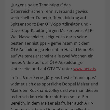
„Jürgens beste Tennistipps“ des
Dieser Wert speichert Ihre Consent-
Österreichischen Tennisverbands gewiss
Einstellungen. Unter anderem eine
zufällig generierte ID, für die
weiterhelfen. Dabei trifft Ausbildung auf
Zweck
historische Speicherung Ihrer
Spitzensport: Der ÖTV-Sportdirektor und -
vorgenommen Einstellungen, falls der
Davis-Cup-Kapitän Jürgen Melzer, einst ATP-
Webseiten-Betreiber dies eingestellt
Weltklassespieler, zeigt euch darin seine
hat.
besten Tennistipps – gemeinsam mit dem
ÖTV-Ausbildungsreferenten Harald Mair. Bis
auf Weiteres erscheint alle zwei Wochen ein
neues Video auf der ÖTV-Ausbildungs-
Unterseite und auf ÖTV TV unter
www.oetv.tv
.
In Teil 6 der Serie „Jürgens beste Tennistipps“
widmet sich das sportliche Doppel Melzer und
Mair dem Rückhandvolley und wie man diesen
technisch korrekt durchführen sollte. Ein
Bereich, in dem Melzer als früher auch ATP-
Nummer sechs im Doppel und exzellenter