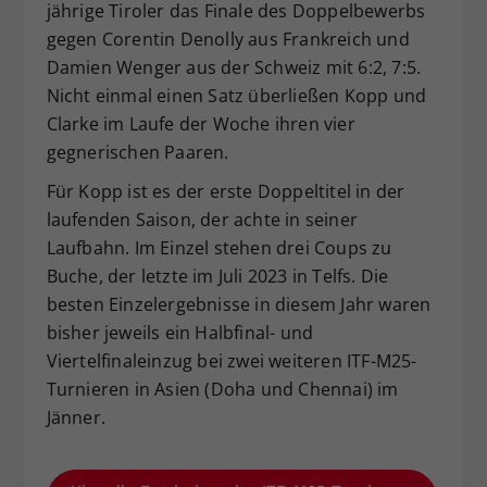
jährige Tiroler das Finale des Doppelbewerbs
Dieser Wert speichert Ihre Consent-
gegen Corentin Denolly aus Frankreich und
Einstellungen. Unter anderem eine
Damien Wenger aus der Schweiz mit 6:2, 7:5.
zufällig generierte ID, für die
Nicht einmal einen Satz überließen Kopp und
Zweck
historische Speicherung Ihrer
vorgenommen Einstellungen, falls der
Clarke im Laufe der Woche ihren vier
Webseiten-Betreiber dies eingestellt
gegnerischen Paaren.
hat.
Für Kopp ist es der erste Doppeltitel in der
laufenden Saison, der achte in seiner
Laufbahn. Im Einzel stehen drei Coups zu
Buche, der letzte im Juli 2023 in Telfs. Die
besten Einzelergebnisse in diesem Jahr waren
bisher jeweils ein Halbfinal- und
Viertelfinaleinzug bei zwei weiteren ITF-M25-
Turnieren in Asien (Doha und Chennai) im
Jänner.