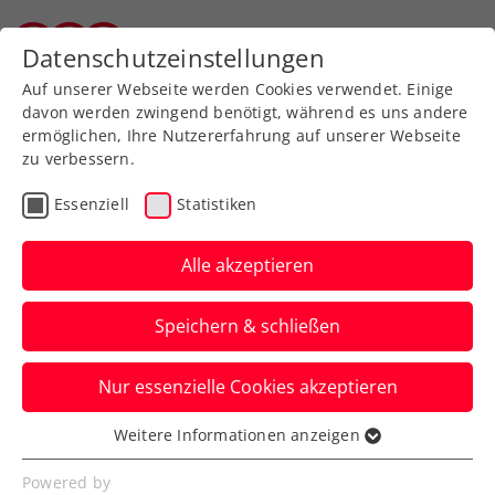
Zurück zur Newsübersicht
Datenschutzeinstellungen
Tiroler Tennisverband
Auf unserer Webseite werden Cookies verwendet. Einige
davon werden zwingend benötigt, während es uns andere
ermöglichen, Ihre Nutzererfahrung auf unserer Webseite
zu verbessern.
Turniere
ITF
Essenziell
Statistiken
Kopp erobert Doppeltitel
in Tunesien
Alle akzeptieren
Der Tiroler schraubt die Anzahl an
Speichern & schließen
Karrierepokalen im Doppel auf acht.
Nur essenzielle Cookies akzeptieren
Verfasst von: Stefan Pletzer, 18.02.2024
Weitere Informationen anzeigen
Essenziell
Essenzielle Cookies werden für grundlegende
Powered by