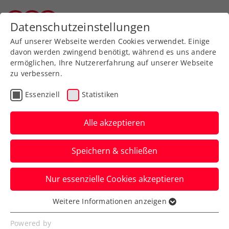
Zurück zur Newsübersicht
Datenschutzeinstellungen
Tiroler Tennisverband
Auf unserer Webseite werden Cookies verwendet. Einige
davon werden zwingend benötigt, während es uns andere
ermöglichen, Ihre Nutzererfahrung auf unserer Webseite
zu verbessern.
Turniere
ATP
Essenziell
Statistiken
LAYJET-OPEN: Novak
verpasst unglücklich
Alle akzeptieren
seinen größten
Speichern & schließen
Karriereerfolg
Nur essenzielle Cookies akzeptieren
Das ÖTV-Ass unterliegt beim ATP-
Challenger in Bad Waltersdorf nach klarer
Weitere Informationen anzeigen
Essenziell
Führung im Finale.
Essenzielle Cookies werden für grundlegende
Powered by