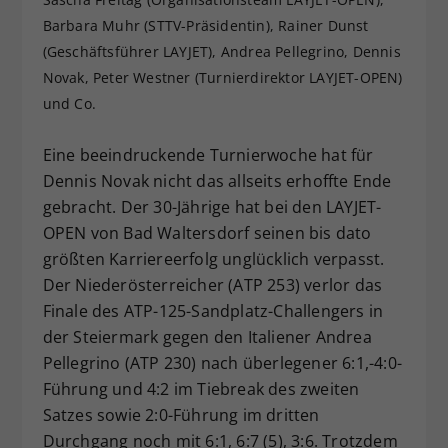
Dieser Wert speichert Ihre Consent-
Barbara Muhr (STTV-Präsidentin), Rainer Dunst
Einstellungen. Unter anderem eine
(Geschäftsführer LAYJET), Andrea Pellegrino, Dennis
zufällig generierte ID, für die
Novak, Peter Westner (Turnierdirektor LAYJET-OPEN)
Zweck
historische Speicherung Ihrer
und Co.
vorgenommen Einstellungen, falls der
Webseiten-Betreiber dies eingestellt
Eine beeindruckende Turnierwoche hat für
hat.
Dennis Novak nicht das allseits erhoffte Ende
gebracht. Der 30-Jährige hat bei den LAYJET-
OPEN von Bad Waltersdorf seinen bis dato
größten Karriereerfolg unglücklich verpasst.
Der Niederösterreicher (ATP 253) verlor das
Finale des ATP-125-Sandplatz-Challengers in
der Steiermark gegen den Italiener Andrea
Pellegrino (ATP 230) nach überlegener 6:1,-4:0-
Führung und 4:2 im Tiebreak des zweiten
Satzes sowie 2:0-Führung im dritten
Durchgang noch mit 6:1, 6:7 (5), 3:6. Trotzdem