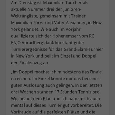
Am Dienstag ist Maximilian Taucher als
Dieser Wert speichert Ihre Consent-
aktuelle Nummer drei der Junioren-
Einstellungen. Unter anderem eine
Weltrangliste, gemeinsam mit Trainer
zufällig generierte ID, für die
Maximilian Forer und Vater Alexander, in New
Zweck
historische Speicherung Ihrer
vorgenommen Einstellungen, falls der
York gelandet. Wie auch im Vorjahr
Webseiten-Betreiber dies eingestellt
qualifizierte sich der Hohenemser vom RC
hat.
ENJO Vorarlberg dank konstant guter
Turnierergebnisse für das Grand-Slam-Turnier
in New York und peilt im Einzel und Doppel
den Finaleinzug an.
„Im Doppel möchte ich mindestens das Finale
erreichen. Im Einzel könnte mir das bei einer
guten Auslosung auch gelingen. In den letzten
drei Wochen standen 17 Stunden Tennis pro
Woche auf dem Plan und ich habe mich auch
mental auf dieses Turnier gut vorbereitet. Die
Vorfreude auf die perfekten Plätze und die