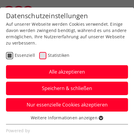
Zurück zur Newsübersicht
Datenschutzeinstellungen
Tiroler Tennisverband
Auf unserer Webseite werden Cookies verwendet. Einige
davon werden zwingend benötigt, während es uns andere
ermöglichen, Ihre Nutzererfahrung auf unserer Webseite
zu verbessern.
Rollstuhltennis
Inklusion
Turniere
Essenziell
Statistiken
Kids & Jugend
Alle akzeptieren
Maximilian Taucher bei
Speichern & schließen
den US Open
Nur essenzielle Cookies akzeptieren
Das 15-jährige ÖTV-Talent schlägt im
größten Tennisstadion der Welt auf und
Weitere Informationen anzeigen
Essenziell
möchte das Vorjahresergebnis toppen.
Essenzielle Cookies werden für grundlegende
Powered by