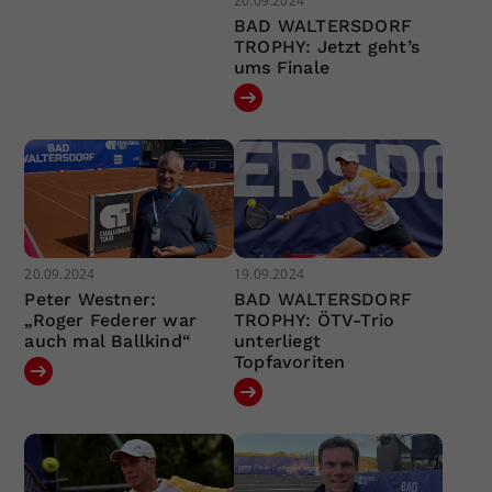
20.09.2024
BAD WALTERSDORF
TROPHY: Jetzt geht’s
ums Finale
20.09.2024
19.09.2024
Peter Westner:
BAD WALTERSDORF
„Roger Federer war
TROPHY: ÖTV-Trio
auch mal Ballkind“
unterliegt
Topfavoriten