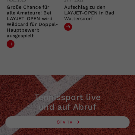
16.05.2023
21.11.2022
Große Chance für
Aufschlag zu den
alle Amateure! Bei
LAYJET-OPEN in Bad
LAYJET-OPEN wird
Waltersdorf
Wildcard für Doppel-
Hauptbewerb
ausgespielt
Tennissport live
und auf Abruf
ÖTV TV