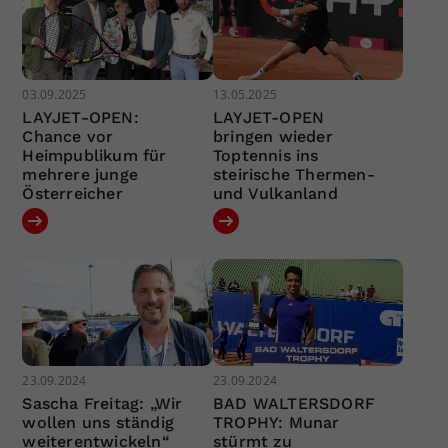
03.09.2025
13.05.2025
LAYJET-OPEN:
LAYJET-OPEN
Chance vor
bringen wieder
Heimpublikum für
Toptennis ins
mehrere junge
steirische Thermen-
Österreicher
und Vulkanland
23.09.2024
23.09.2024
Sascha Freitag: „Wir
BAD WALTERSDORF
wollen uns ständig
TROPHY: Munar
weiterentwickeln“
stürmt zu