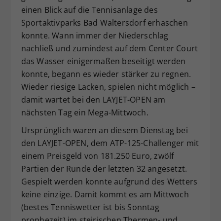
einen Blick auf die Tennisanlage des
Dieser Wert speichert Ihre Consent-
Sportaktivparks Bad Waltersdorf erhaschen
Einstellungen. Unter anderem eine
zufällig generierte ID, für die
konnte. Wann immer der Niederschlag
Zweck
historische Speicherung Ihrer
nachließ und zumindest auf dem Center Court
vorgenommen Einstellungen, falls der
das Wasser einigermaßen beseitigt werden
Webseiten-Betreiber dies eingestellt
konnte, begann es wieder stärker zu regnen.
hat.
Wieder riesige Lacken, spielen nicht möglich –
damit wartet bei den LAYJET-OPEN am
nächsten Tag ein Mega-Mittwoch.
Ursprünglich waren an diesem Dienstag bei
den LAYJET-OPEN, dem ATP-125-Challenger mit
einem Preisgeld von 181.250 Euro, zwölf
Partien der Runde der letzten 32 angesetzt.
Gespielt werden konnte aufgrund des Wetters
keine einzige. Damit kommt es am Mittwoch
(bestes Tenniswetter ist bis Sonntag
prophezeit) im steirischen Thermen- und