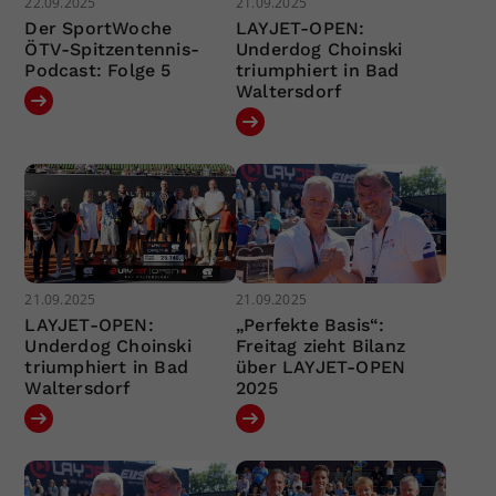
22.09.2025
21.09.2025
Der SportWoche
LAYJET-OPEN:
ÖTV-Spitzentennis-
Underdog Choinski
Podcast: Folge 5
triumphiert in Bad
Waltersdorf
21.09.2025
21.09.2025
LAYJET-OPEN:
„Perfekte Basis“:
Underdog Choinski
Freitag zieht Bilanz
triumphiert in Bad
über LAYJET-OPEN
Waltersdorf
2025