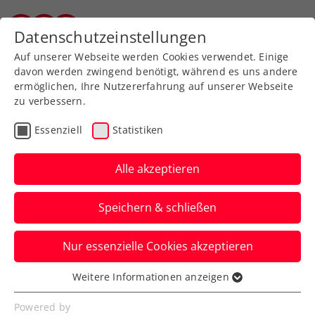
Zurück zur Newsübersicht
Datenschutzeinstellungen
Tiroler Tennisverband
Auf unserer Webseite werden Cookies verwendet. Einige
davon werden zwingend benötigt, während es uns andere
ermöglichen, Ihre Nutzererfahrung auf unserer Webseite
zu verbessern.
ATP
Turniere
Essenziell
Statistiken
Mega-Mittwoch bei den
LAYJET-OPEN in Bad
Alle akzeptieren
Waltersdorf
Speichern & schließen
Regen zwingt beim ATP-Challenger am
Nur essenzielle Cookies akzeptieren
Dienstag zur Pause. Für Mittwoch wird
perfektes Wetter prophezeit.
Weitere Informationen anzeigen
Essenziell
Verfasst von: Presseaussendung / Redaktion, 16.09.2025
Essenzielle Cookies werden für grundlegende
Powered by