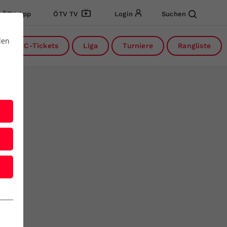
ÖTV App
ÖTV TV
Login
Suchen
den
DC-Tickets
Liga
Turniere
Rangliste