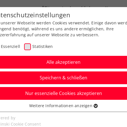
ÖTV
Landesverbände
News
tenschutzeinstellungen
 unserer Webseite werden Cookies verwendet. Einige davon wer
Ausbildung
Services
Über uns
FAQ
ngend benötigt, während es uns andere ermöglichen, Ihre
zererfahrung auf unserer Webseite zu verbessern.
Essenziell
Statistiken
Alle akzeptieren
Speichern & schließen
s & Jugend
Senioren
Nur essenzielle Cookies akzeptieren
nd Filterung im ÖTV-
Weitere Informationen anzeigen
ssenziell
r
senzielle Cookies werden für grundlegende Funktionen der
ered by
bseite benötigt. Dadurch ist gewährleistet, dass die Webseite
linski Cookie Consent