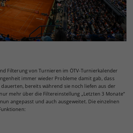
Zweck
generierte ID, für die historische Speicherung
Ihrer vorgenommen Einstellungen, falls der
Webseiten-Betreiber dies eingestellt hat.
und Filterung von Turnieren im ÖTV-Turnierkalender
angenheit immer wieder Probleme damit gab, dass
e dauerten, bereits während sie noch liefen aus der
ur mehr über die Filtereinstellung „Letzten 3 Monate“
g nun angepasst und auch ausgeweitet. Die einzelnen
Funktionen: