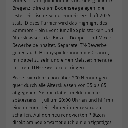
Vom 5. bis 11. Juli findet in Vorarlberg beim TC
Dieser Wert speichert Ihre Consent-
Bregenz, direkt am Bodensee gelegen, die
Einstellungen. Unter anderem eine
Österreichische Seniorenmeisterschaft 2025
zufällig generierte ID, für die
statt. Dieses Turnier wird das Highlight des
Zweck
historische Speicherung Ihrer
Sommers – ein Event für alle Spielstärken und
vorgenommen Einstellungen, falls der
Altersklassen, das Einzel-, Doppel- und Mixed-
Webseiten-Betreiber dies eingestellt
hat.
Bewerbe beinhaltet. Separate ITN-Bewerbe
geben auch Hobbyspieler:innen die Chance,
mit dabei zu sein und einen Meister:innentitel
in ihrem ITN-Bewerb zu erringen.
Bisher wurden schon über 200 Nennungen
quer durch alle Altersklassen von 35 bis 85
abgegeben. Sei mit dabei, melde dich bis
spätestens 1. Juli um 20:00 Uhr an und hilf mit,
einen neuen Teilnehmer:innenrekord zu
schaffen. Auf den neu renovierten Plätzen
direkt am See erwartet euch ein einzigartiges