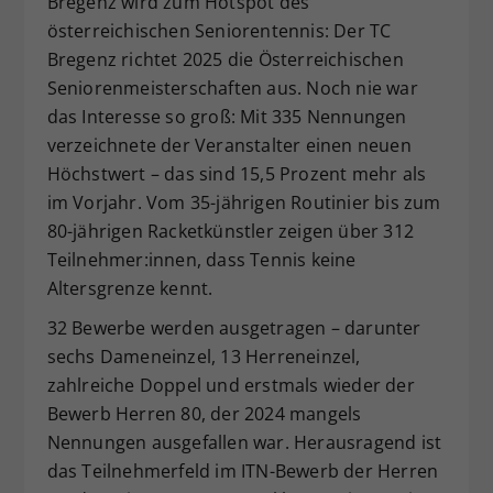
Bregenz wird zum Hotspot des
Dieser Wert speichert Ihre Consent-
österreichischen Seniorentennis: Der TC
Einstellungen. Unter anderem eine
Bregenz richtet 2025 die Österreichischen
zufällig generierte ID, für die
Seniorenmeisterschaften aus. Noch nie war
Zweck
historische Speicherung Ihrer
das Interesse so groß: Mit 335 Nennungen
vorgenommen Einstellungen, falls der
verzeichnete der Veranstalter einen neuen
Webseiten-Betreiber dies eingestellt
hat.
Höchstwert – das sind 15,5 Prozent mehr als
im Vorjahr. Vom 35-jährigen Routinier bis zum
80-jährigen Racketkünstler zeigen über 312
Teilnehmer:innen, dass Tennis keine
Altersgrenze kennt.
32 Bewerbe werden ausgetragen – darunter
sechs Dameneinzel, 13 Herreneinzel,
zahlreiche Doppel und erstmals wieder der
Bewerb Herren 80, der 2024 mangels
Nennungen ausgefallen war. Herausragend ist
das Teilnehmerfeld im ITN-Bewerb der Herren