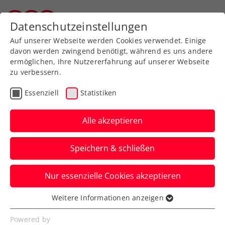
Zurück zur Newsübersicht
Datenschutzeinstellungen
Tiroler Tennisverband
Auf unserer Webseite werden Cookies verwendet. Einige
davon werden zwingend benötigt, während es uns andere
ermöglichen, Ihre Nutzererfahrung auf unserer Webseite
zu verbessern.
Turniere
Senioren
Essenziell
Statistiken
Österreichische
Seniorenmeisterschaft
Alle akzeptieren
mit beeindruckendem
Speichern & schließen
Teilnahmerekord
Nur essenzielle Cookies akzeptieren
312 Nennungen gehen beim TC Bregenz
ein, davon 206 aus dem veranstaltenden
Weitere Informationen anzeigen
Essenziell
Bundesland Vorarlberg.
Essenzielle Cookies werden für grundlegende
Powered by