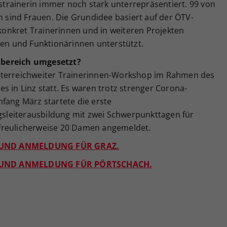
nistrainerin immer noch stark unterrepräsentiert. 99 von
sind Frauen. Die Grundidee basiert auf der ÖTV-
 konkret Trainerinnen
und in weiteren Projekten
nen und Funktionärinnen unterstützt.
nbereich umgesetzt?
̈sterreichweiter Trainerinnen-Workshop im Rahmen des
s in Linz statt. Es waren trotz strenger Corona-
ng März startete die erste
sleiterausbildung
mit zwei Schwerpunkttagen für
freulicherweise 20 Damen angemeldet.
 UND ANMELDUNG FÜR GRAZ.
G UND ANMELDUNG FÜR PÖRTSCHACH.