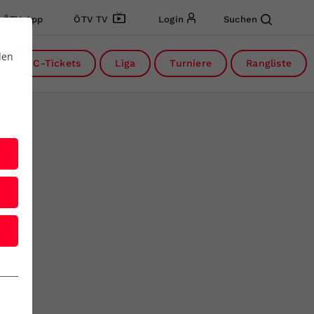
ÖTV App
ÖTV TV
Login
Suchen
den
DC-Tickets
Liga
Turniere
Rangliste