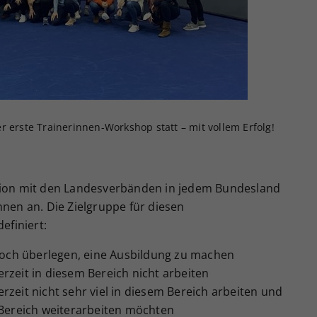
Zweck
generierte ID, für die historische Speicherung
Ihrer vorgenommen Einstellungen, falls der
Webseiten-Betreiber dies eingestellt hat.
r erste Trainerinnen-Workshop statt – mit vollem Erfolg!
ation mit den Landesverbänden in jedem Bundesland
nnen an. Die Zielgruppe für diesen
efiniert:
 noch überlegen, eine Ausbildung zu machen
rzeit in diesem Bereich nicht arbeiten
rzeit nicht sehr viel in diesem Bereich arbeiten und
 Bereich weiterarbeiten möchten