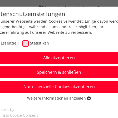
ÖTV
Landesverbände
News
tenschutzeinstellungen
 unserer Webseite werden Cookies verwendet. Einige davon wer
Ausbildung
Services
Über uns
FAQ
ngend benötigt, während es uns andere ermöglichen, Ihre
zererfahrung auf unserer Webseite zu verbessern.
Essenziell
Statistiken
Alle akzeptieren
Speichern & schließen
Nur essenzielle Cookies akzeptieren
ainerinnen-Workshops
Weitere Informationen anzeigen
ssenziell
sländern
senzielle Cookies werden für grundlegende Funktionen der
ered by
bseite benötigt. Dadurch ist gewährleistet, dass die Webseite
linski Cookie Consent