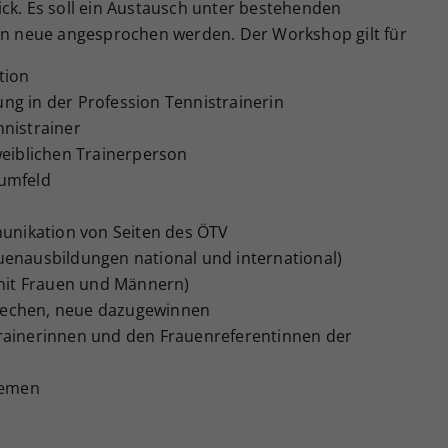
ck. Es soll ein Austausch
unter bestehenden
len neue angesprochen werden. Der Workshop gilt für
tion
ng in der Profession Tennistrainerin
nnistrainer
 weiblichen Trainerperson
sumfeld
nikation von Seiten des ÖTV
auenausbildungen national und international)
 mit Frauen und Männern)
rechen, neue dazugewinnen
Trainerinnen und den Frauenreferentinnen der
Themen