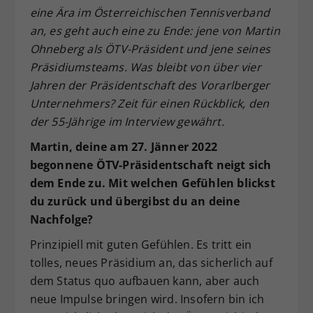
eine Ära im Österreichischen Tennisverband
Dieser Wert speichert Ihre Consent-
an, es geht auch eine zu Ende: jene von Martin
Einstellungen. Unter anderem eine
zufällig generierte ID, für die
Ohneberg als ÖTV-Präsident und jene seines
Zweck
historische Speicherung Ihrer
Präsidiumsteams. Was bleibt von über vier
vorgenommen Einstellungen, falls der
Jahren der Präsidentschaft des Vorarlberger
Webseiten-Betreiber dies eingestellt
Unternehmers? Zeit für einen Rückblick, den
hat.
der 55-Jährige im Interview gewährt.
Martin, deine am 27. Jänner 2022
begonnene ÖTV-Präsidentschaft neigt sich
dem Ende zu. Mit welchen Gefühlen blickst
du zurück und übergibst du an deine
Nachfolge?
Prinzipiell mit guten Gefühlen. Es tritt ein
tolles, neues Präsidium an, das sicherlich auf
dem Status quo aufbauen kann, aber auch
neue Impulse bringen wird. Insofern bin ich