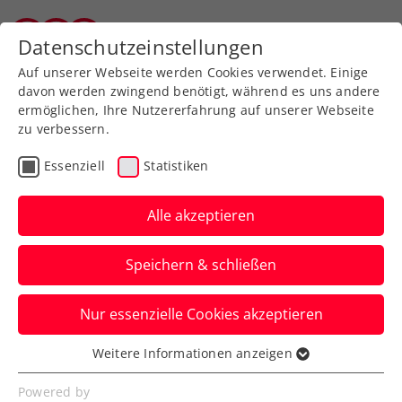
Zurück zur Newsübersicht
Datenschutzeinstellungen
Tiroler Tennisverband
Auf unserer Webseite werden Cookies verwendet. Einige
davon werden zwingend benötigt, während es uns andere
ermöglichen, Ihre Nutzererfahrung auf unserer Webseite
zu verbessern.
Verbands-Info
Essenziell
Statistiken
ÖTV-Präsident Ohneberg:
„Ich gehe gänzlich ohne
Alle akzeptieren
‚bad feelings’“
Speichern & schließen
Der Vorarlberger übergibt am
Nur essenzielle Cookies akzeptieren
Wochenende sein Amt.
Verfasst von: Manuel Wachta, 17.04.2026
Weitere Informationen anzeigen
Essenziell
Essenzielle Cookies werden für grundlegende
Powered by