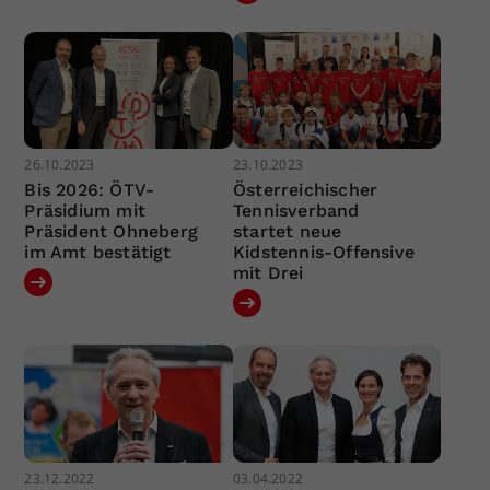
26.10.2023
23.10.2023
Bis 2026: ÖTV-
Österreichischer
Präsidium mit
Tennisverband
Präsident Ohneberg
startet neue
im Amt bestätigt
Kidstennis-Offensive
mit Drei
23.12.2022
03.04.2022